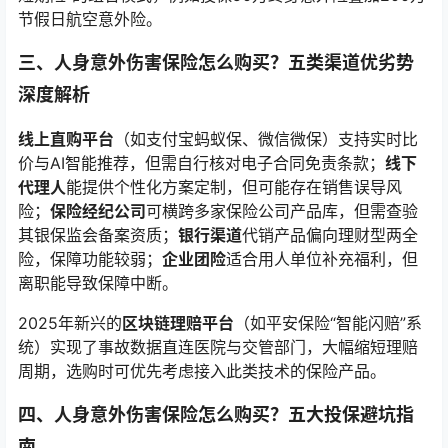
节假日航空意外险。
三、人身意外伤害保险怎么购买？五类渠道优劣势
深度解析
线上直购平台
（如支付宝蚂蚁保、微信微保）支持实时比
价与AI智能推荐，但需自行核对电子合同免责条款；
线下
代理人
能提供个性化方案定制，但可能存在销售误导风
险；
保险经纪公司
可横跨多家保险公司产品库，但需查验
其银保监会备案资质；
银行渠道
代销产品偏向理财型两全
险，保障功能较弱；
企业团险
适合用人单位补充福利，但
离职能导致保障中断。
2025年新兴的
区块链理赔平台
（如平安保险“智能闪赔”系
统）实现了事故数据直连医院与交管部门，大幅缩短理赔
周期，选购时可优先考虑接入此类技术的保险产品。
四、人身意外伤害保险怎么购买？五大投保避坑指
南