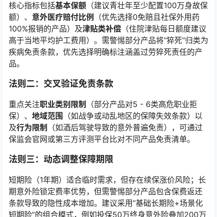
核心指标包括
基本保额
（建议青壮年至少配置100万身故保
额）、
意外医疗赔付比例
（优先选择0免赔且社保外用药
100%报销的产品）及
津贴类补偿
（住院津贴每日额度建议
高于当地平均护工费用）。需警惕部分产品将“猝死”归类为
疾病免责条款，优先选择明确标注涵盖过劳猝死责任的产
品。
法则二：交叉验证免责条款
重点关注
职业类别限制
（部分产品对5 - 6类高危职业拒
保）、
地域范围
（如战争或动乱地区的保障失效条款）以
及
行为限制
（如酒后驾驶导致的意外普遍免责），可通过
保监会官网或第三方评测平台比对不同产品免责清单。
法则三：动态调整保障期限
短期险（1年期）适合临时需求，但存在续保涨价风险；长
期意外险锁定费率优势，但需警惕部分产品包含保费返还
条款导致的隐性成本增加。建议采用“基础长期险+场景化
短期险”的组合模式，例如投保50万终身意外险叠加200万