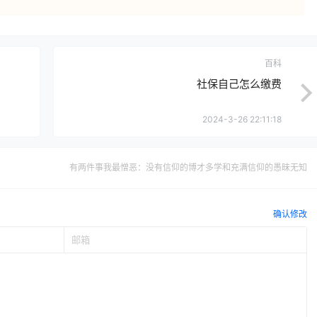
百科
社保自己怎么缴费
2024-3-26 22:11:18
有两件事我最憎恶：没有信仰的博才多学和充满信仰的愚昧无知
确认修改