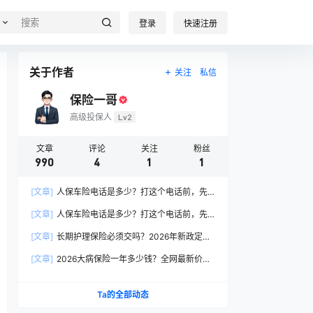
登录
快速注册
关于作者
关注
私信
保险一哥
高级投保人
Lv2
文章
评论
关注
粉丝
990
4
1
1
[文章]
人保车险电话是多少？打这个电话前，先
搞懂这6个关键问题
[文章]
人保车险电话是多少？打这个电话前，先
搞懂这6个关键问题
[文章]
长期护理保险必须交吗？2026年新政定
调：这两类人躲不开
[文章]
2026大病保险一年多少钱？全网最新价格
表曝光，帮你省下50%冤枉钱！
Ta的全部动态