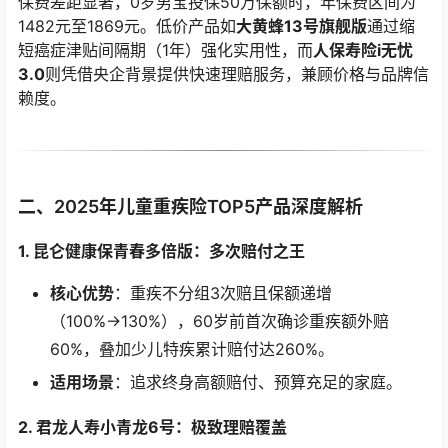
保费差距显著，0岁男宝投保50万保额时，年保费区间为
1482元至1869元。低价产品如
大黄蜂13号旗舰版
通过缩
短癌症津贴间隔期（1年）强化实用性，而
人保寿险i无忧
3.0
则凭借央企背景提供快速理赔服务，兼顾价格与品牌信
赖度。
二、2025年儿童重疾险TOP5产品深度解析
1. 昆仑健康保青春多倍版：多次赔付之王
核心优势
：重疾不分组3次赔且保额递增
（100%→130%），60岁前首次确诊重疾额外赔
60%，叠加少儿特疾累计赔付达260%。
适用场景
：追求终身高额赔付、预算充足的家庭。
2. 君龙人寿小青龙6号：极致理赔覆盖