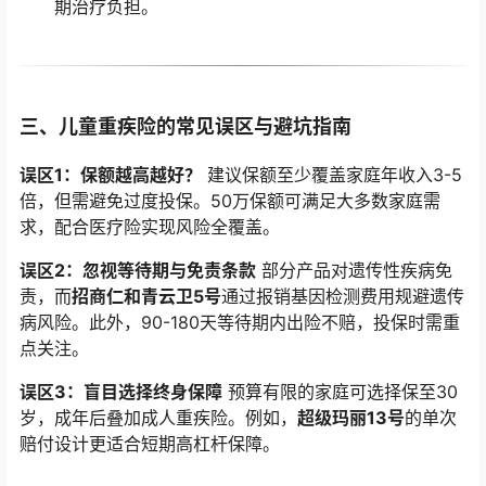
期治疗负担。
三、儿童重疾险的常见误区与避坑指南
误区1：保额越高越好？
建议保额至少覆盖家庭年收入3-5
倍，但需避免过度投保。50万保额可满足大多数家庭需
求，配合医疗险实现风险全覆盖。
误区2：忽视等待期与免责条款
部分产品对遗传性疾病免
责，而
招商仁和青云卫5号
通过报销基因检测费用规避遗传
病风险。此外，90-180天等待期内出险不赔，投保时需重
点关注。
误区3：盲目选择终身保障
预算有限的家庭可选择保至30
岁，成年后叠加成人重疾险。例如，
超级玛丽13号
的单次
赔付设计更适合短期高杠杆保障。