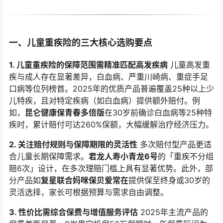
一、儿童重疾险的三大核心选购要点
1. 儿童重疾险的保障范围需精准匹配高发疾病
儿童高发重
疾与成人存在显著差异，白血病、严重川崎病、重症手足
口病等位列榜首。2025年的优质产品普遍覆盖25种以上少
儿特疾，且对特定疾病（如白血病）提供额外赔付。例
如，
昆仑健康保青春多倍版
在30岁前确诊白血病等25种特
疾时，累计赔付可达260%保额，大幅缓解治疗经济压力。
2. 关注赔付规则与保障期限的灵活性
多次赔付型产品更适
合儿童长期保障需求。
君龙人寿小青龙6号
的「重疾不分组
赔6次」设计，在多次理赔门槛上具有显著优势。此外，部
分产品如
复星联合妈咪保贝爱常在
提供保至终身或30岁的
灵活选择，家长可根据预算与需求自由调整。
3. 性价比需综合保费与增值服务评估
2025年主流产品的