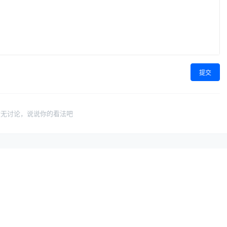
提交
暂无讨论，说说你的看法吧
导航
联系与合作
找保险专家
关于我们
无悔认证，专业靠谱
无悔保险网简介