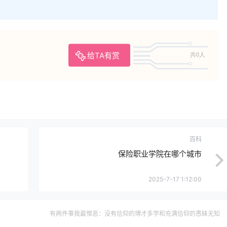
给TA有赏
共0人
百科
保险职业学院在哪个城市
2025-7-17 1:12:00
有两件事我最憎恶：没有信仰的博才多学和充满信仰的愚昧无知