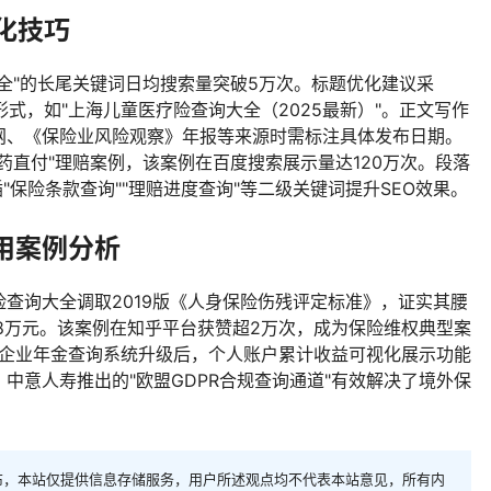
化技巧
全"的长尾关键词日均搜索量突破5万次。标题优化建议采
形式，如"上海儿童医疗险查询大全（2025最新）"。正文写作
网、《保险业风险观察》年报等来源时需标注具体发布日期。
药直付"理赔案例，该案例在百度搜索展示量达120万次。段落
穿插"保险条款查询""理赔进度查询"等二级关键词提升SEO效果。
用案例分析
查询大全调取2019版《人身保险伤残评定标准》，证实其腰
8万元。该案例在知乎平台获赞超2万次，成为保险维权典型案
年企业年金查询系统升级后，个人账户累计收益可视化展示功能
中意人寿推出的"欧盟GDPR合规查询通道"有效解决了境外保
布，本站仅提供信息存储服务，用户所述观点均不代表本站意见，所有内