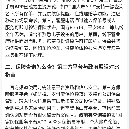
手机APP
已成为主流方式，如"中国人寿APP"支持一键查询
名下所有保单，并提供续保提醒、在线理赔等功能，适应
移动化场景需求。
第三，客服电话
通过输入保单号或人工
服务可即时验证保险状态，国寿95519、平安95511等热线
全年无休，适合不熟悉电子设备的用户。
第四，线下营业
厅
提供面对面服务，携带身份证原件可打印纸质保单并咨
询条款细节，例如车险验车、健康险体检报告递交等复杂
业务推荐线下办理。
二、保险查询怎么查？第三方平台与政府渠道对比
指南
非官方渠道使用时需注意平台资质和信息安全。
第三方保
险服务平台
（如慧择、支付宝保险频道）支持跨公司保单
管理，输入个人信息后可展示多家公司投保记录，特别适
合购买过多家保险的用户。但需警惕山寨平台，查询前需
确认网站是否有银保监会备案编号。
政府类查询渠道
如"国
家医保服务平台APP"可查医保缴费年限、个人账户余额，
部分地区社保局官网还能查到企业年金、工伤保险赔付进