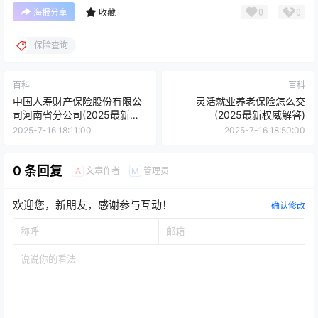
0
0
海报分享
收藏
保险查询
百科
百科
中国人寿财产保险股份有限公
灵活就业养老保险怎么交
司河南省分公司(2025最新权
(2025最新权威解答)
威解答)
2025-7-16 18:11:00
2025-7-16 18:50:00
0 条回复
文章作者
管理员
A
M
欢迎您，新朋友，感谢参与互动！
确认修改