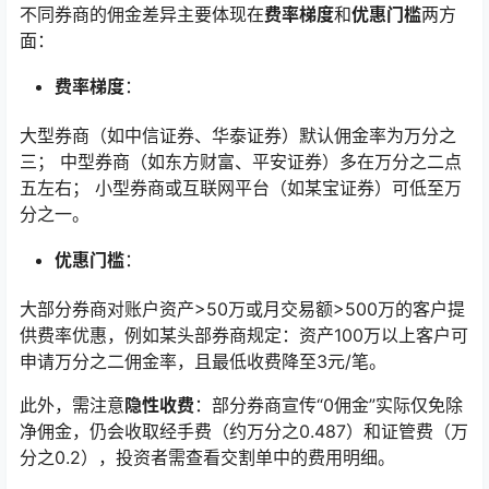
不同券商的佣金差异主要体现在
费率梯度
和
优惠门槛
两方
面：
费率梯度
：
大型券商（如中信证券、华泰证券）默认佣金率为万分之
三； 中型券商（如东方财富、平安证券）多在万分之二点
五左右； 小型券商或互联网平台（如某宝证券）可低至万
分之一。
优惠门槛
：
大部分券商对账户资产>50万或月交易额>500万的客户提
供费率优惠，例如某头部券商规定：资产100万以上客户可
申请万分之二佣金率，且最低收费降至3元/笔。
此外，需注意
隐性收费
：部分券商宣传“0佣金”实际仅免除
净佣金，仍会收取经手费（约万分之0.487）和证管费（万
分之0.2），投资者需查看交割单中的费用明细。