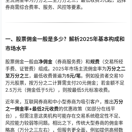
主流佣金率为万分之二至万分之三，最低收费5元起，选择
券商需综合费率、服务、风控等要素。
一、股票佣金一般是多少？解析2025年基本构成和
市场水平
股票佣金一般由
净佣金
（券商服务费）和
规费
（交易所经
手费、证管费）组成。2025年市场主流佣金率为
万分之二
至万分之三
，最低收费普遍为
5元/笔
。例如投资者交易10
万元股票，按万分之二计算需支付20元佣金；若金额不足
2.5万元（佣金低于5元），则按最低5元标准收费。
近年来，互联网券商和中小型券商为吸引客户，推出
万分
之一佣金率+最低2元收费
的优惠政策（如部分在线平
台），但需注意这类机构可能存在交易系统稳定性不足、
风控能力较弱等问题。相比之下，传统大型券商的佣金率
略高（万分之三左右），但服务更全面，例如提供高频数