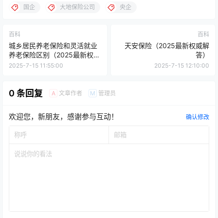
国企
大地保险公司
央企
百科
百科
城乡居民养老保险和灵活就业
天安保险（2025最新权威解
养老保险区别（2025最新权威
答）
解答）
2025-7-15 11:55:00
2025-7-15 12:10:00
0 条回复
文章作者
管理员
A
M
欢迎您，新朋友，感谢参与互动！
确认修改