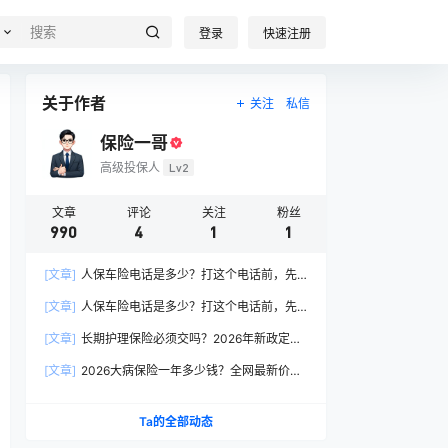
登录
快速注册
关于作者
关注
私信
保险一哥
高级投保人
Lv2
文章
评论
关注
粉丝
990
4
1
1
[文章]
人保车险电话是多少？打这个电话前，先
搞懂这6个关键问题
[文章]
人保车险电话是多少？打这个电话前，先
搞懂这6个关键问题
[文章]
长期护理保险必须交吗？2026年新政定
调：这两类人躲不开
[文章]
2026大病保险一年多少钱？全网最新价格
表曝光，帮你省下50%冤枉钱！
Ta的全部动态