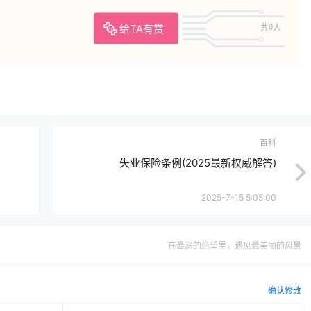
给TA有赏
共0人
百科
失业保险条例(2025最新权威解答)
2025-7-15 5:05:00
在最深的绝望里，遇见最美丽的风景
确认修改