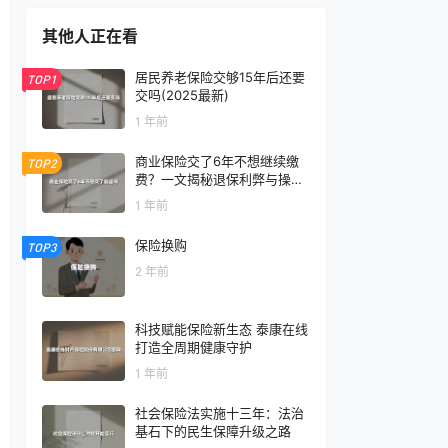
其他人正在看
居民养老保险交够15年后还要
TOP1
交吗(2025最新)
1 年前
商业保险交了6年不想继续缴
TOP2
费？一文揭秘退保利弊与操作
指南
1 年前
保险换购
TOP3
2 年前
科技赋能保险新生态 泰康在线
打造全周期健康守护
1 年前
社会保险法实施十三年：法治
基石下的民生保障升级之路