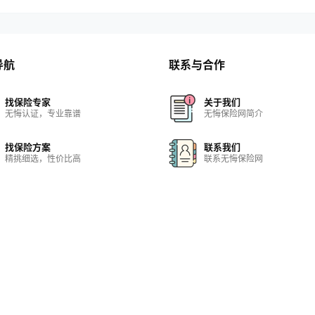
导航
联系与合作
找保险专家
关于我们
无悔认证，专业靠谱
无悔保险网简介
找保险方案
联系我们
精挑细选，性价比高
联系无悔保险网
找保险机构
保险网站
实力雄厚，正规合法
保险网站大全
找保险知识
在线客服
保险百科，无所不包
快速解决问题
-7