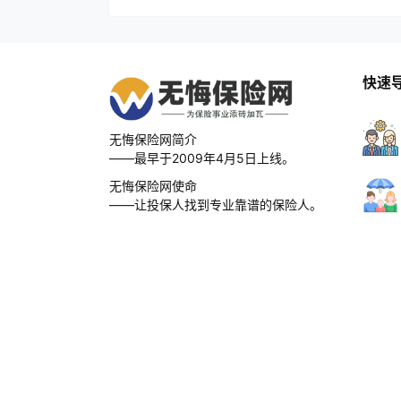
快速
无悔保险网简介
——最早于2009年4月5日上线。
无悔保险网使命
——让投保人找到专业靠谱的保险人。
无悔保险网愿景
——成为中国最好的保险网。
无悔保险网口号
——为保险事业添砖加瓦，无怨无悔。
Copyright © 2026
无悔保险网
・
闽ICP备18025013号