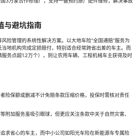
全国3万家合作修理厂，支持一键预约原厂配件维修，解决事故
值与避坑指南
风险管理的系统性解决方案。以大地车险“全国通赔”服务为
托当地机构完成定损赔付，特别适合经常跨省出差的车主。而
服务点超1.2万个），则让农用车辆、工程机械车主获得及时
三者险保额或删减不计免赔条款压缩价格，投保时需核对责任
驾等附加服务虽吸引眼球，但更应关注条款中关于自然灾害、
合追求省心的车主，而中小公司如阳光车险在新能源车专属险