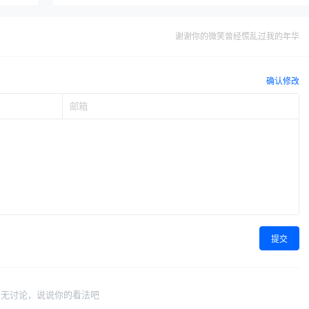
谢谢你的微笑曾经慌乱过我的年华
确认修改
提交
暂无讨论，说说你的看法吧