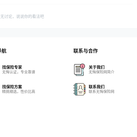
暂无讨论，说说你的看法吧
导航
联系与合作
找保险专家
关于我们
无悔认证，专业靠谱
无悔保险网简介
找保险方案
联系我们
精挑细选，性价比高
联系无悔保险网
找保险机构
保险网站
实力雄厚，正规合法
保险网站大全
找保险知识
在线客服
保险百科，无所不包
快速解决问题