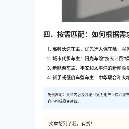
四、按需匹配：如何根据需
高频长途车主
：优先选
人保车险
，服
城市代步车主
：
阳光车险
“按天计费”
新能源车主
：
平安
和
太平洋
的新能源
新手或低价车型车主
：
中华联合
和
大
免责声明：
文章内容及评论回复为用户上传并发
容不构成投资建议。
文章帮到了我，有赏！