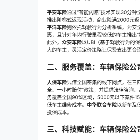
平安车险
通过“智能闪赔”技术实现30分
推出阶梯式返现活动，商业险满2000元返
平洋车险
则依托驾驶行为分析系统，为安
惠，且针对年均行驶里程较低的车主推出“
此外，
众安车险
以UBI（基于驾驶行为的
大的车主，灵活定价策略让保费支出更合
二、服务覆盖：车辆保险公
人保车险
凭借全国密集的线下网点，在三
全、一小时赔付”政策，并提供法律咨询
务覆盖全国90%区域，5000元以下案件
低车主维修成本。
中华联合车险
以新车及
投保成本。
三、科技赋能：车辆保险公