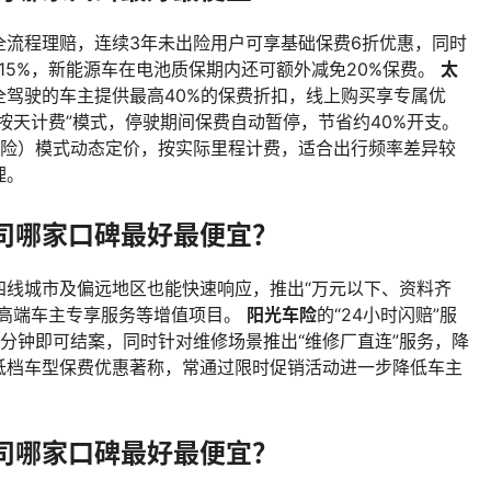
钟全流程理赔，连续3年未出险用户可享基础保费6折优惠，同时
15%，新能源车在电池质保期内还可额外减免20%保费。
太
全驾驶的车主提供最高40%的保费折扣，线上购买享专属优
按天计费”模式，停驶期间保费自动暂停，节省约40%开支。
保险）模式动态定价，按实际里程计费，适合出行频率差异较
理。
司哪家口碑最好最便宜？
四线城市及偏远地区也能快速响应，推出“万元以下、资料齐
、高端车主专享服务等增值项目。
阳光车险
的“24小时闪赔”服
15分钟即可结案，同时针对维修场景推出“维修厂直连”服务，降
低档车型保费优惠著称，常通过限时促销活动进一步降低车主
司哪家口碑最好最便宜？