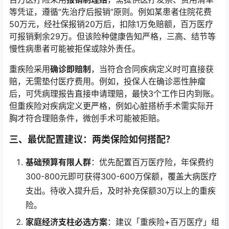
等凭证，遵循“先治疗后报销”原则。例如某患者住院花费
50万元，经社保报销20万后，扣除1万免赔额，百万医疗
可报销剩余29万。但该险种健康告知严格，三高、结节等
慢性病患者可能被拒保或除外责任。
重疾险采用
确诊即赔制
，当符合合同疾病定义时可直接获
赔，无需垫付医疗费用。例如，投保人在确诊恶性肿瘤
后，可凭病理报告直接申请理赔，最快3个工作日内到账。
但重疾险对疾病定义更严格，例如心脏搭桥手术需实际开
胸才符合理赔条件，微创手术可能被拒赔。
三、最优配置建议：两类保险如何搭配？
基础预算有限人群
：优先配置百万医疗险，年保费约
300-800元即可获得300-600万保额，覆盖大病医疗
支出。待收入提升后，及时补充保额30万以上的重疾
险。
家庭经济支柱必选方案
：建议「重疾险+百万医疗」组