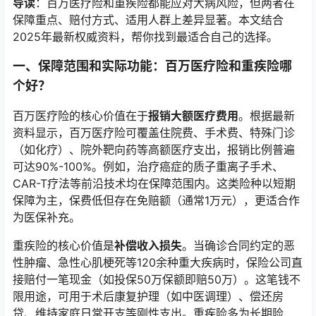
导读
：百万医疗险和重疾险都能应对大病风险，但两者在
保障重点、赔付方式、适用人群上差异显著。本文结合
2025年最新权威资料，帮你找到最适合自己的选择。
一、保障范围和实际功能：百万医疗险和重疾险哪
个好？
百万医疗险的核心价值在于
报销大额医疗费用
。根据最新
资料显示，百万医疗险可覆盖住院费、手术费、特殊门诊
（如化疗）、院外靶向药等高额医疗支出，报销比例普遍
可达90%-100%。例如，治疗癌症的质子重离子手术、
CAR-T疗法等前沿技术均在保障范围内。这类险种以短期
保障为主，保费低但存在免赔额（通常1万元），更适合作
为医保补充。
重疾险的核心价值是
补偿收入损失
。当确诊合同约定的恶
性肿瘤、急性心肌梗死等120余种重大疾病时，保险公司直
接赔付一笔现金（如投保50万保额即赔50万）。这笔钱不
限用途，可用于术后康复护理（如中医调理）、偿还房
贷、维持家庭日常开支等刚性支出。重疾险多为长期险