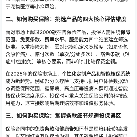
于宠物医疗等小众风险。
二、如何购买保险：挑选产品的四大核心评估维度
面对市场上超过2000款在售保险产品，投保人需围绕
保障
范围、免责条款、费率水平、服务能力
四个维度建立筛选
标准。以重疾险为例，需对比疾病定义宽松度（如是否包
含原位癌）、赔付次数（单次/分组多次）、豁免条款（轻
症/中症豁免）等核心要素，而非单纯比较保费金额。
在2025年的保险市场上，
个性化定制产品
和
智能核保系统
成为新趋势。例如部分医疗险已支持根据用户体检数据动
态调整保障范围，糖尿病、高血压等慢病人群可通过智能
核保获得适度承保。投保时可重点关注保险公司的科技应
用能力，这直接影响后期理赔效率和增值服务体验。
三、如何购买保险：掌握条款细节规避投保误区
保险合同中的
免责条款
和
健康告知
环节是理赔纠纷的高发
区。以某网红百万医疗险为例，其条款明确将「投保前已