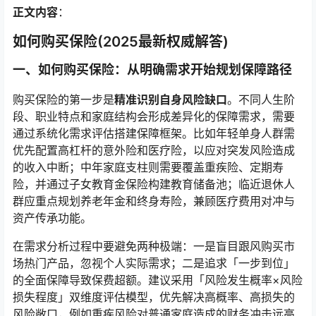
正文内容
：
如何购买保险(2025最新权威解答)
一、如何购买保险：从明确需求开始规划保障路径
购买保险的第一步是
精准识别自身风险缺口
。不同人生阶
段、职业特点和家庭结构会形成差异化的保障需求，需要
通过系统化需求评估搭建保障框架。比如年轻单身人群需
优先配置高杠杆的意外险和医疗险，以应对突发风险造成
的收入中断；中年家庭支柱则需要覆盖重疾险、定期寿
险，并通过子女教育金保险构建教育储备池；临近退休人
群应重点规划养老年金和终身寿险，兼顾医疗费用对冲与
资产传承功能。
在需求分析过程中要避免两种极端：一是盲目跟风购买市
场热门产品，忽视个人实际需求；二是追求「一步到位」
的全面保障导致保费超额。建议采用「风险发生概率×风险
损失程度」双维度评估模型，优先解决高概率、高损失的
风险敞口，例如重疾风险对普通家庭造成的财务冲击远高