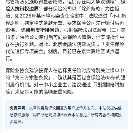
尽管新法实施取得显著成效，但仍存在两大争议领域：
保
险人抗辩权边界
：部分保险公司以「除外条款」为由拒
赔，如2025年某环境污染责任险案中，法院通过「不利解
释原则」判定格式条款无效，要求保险公司先行赔付后再
追偿。
追偿制度衔接问题
：根据保险法司法解释（三）第
18条，保险公司赔付后可向被保险人追偿，但实际操作中
存在执行难题。对此，北京金融法院建议建立「责任保险
代位追偿专项基金」制度，目前已在京津冀地区试点运
行。
保险业协会建议投保人在选择责任险时应特别关注保单中
的「第三方索赔条款」，确认其是否包含保险法65条的强
制履行机制。对于中小企业主，建议通过「限额翻倍附加
险」来应对可能的高额赔偿风险。
免责声明：
文章内容及评论回复为用户上传并发布，本站仅提供信
息存储服务，用户所述观点均不代表本站意见，所有内容不构成投
资建议。