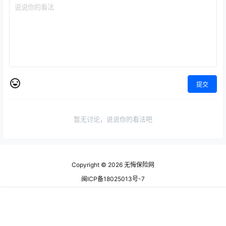
提交
暂无讨论，说说你的看法吧
Copyright © 2026
无悔保险网
闽ICP备18025013号-7
查询 126 次，耗时 0.8709 秒
首页
专题
认证
搜索
菜单
顶部