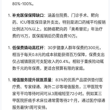
80%-100%。
补充医保保障缺口
：涵盖住院费、门诊手术、靶向
药、ICU等医保目录外支出，特别是进口药械平均报销
比例达70%以上，如肺癌靶向药「奥希替尼」年治疗
费约15万，医保报销后仍需自费10万。
低保费撬动高杠杆
：30岁健康人群年保费约300元，
相当于每天0.8元的成本就能获得百万保障，保费支出
仅占城镇居民可支配收入的0.4%。相较于重疾险动辄
数千元的年保费，更适合预算有限的家庭。
增值服务提升就医质量
：83%的优质产品提供垫付医
疗费、专家绿通、海外二诊等增值服务，三甲医院专
家号平均等待时间可从3周缩短至72小时。例如某三
甲医院肝癌手术床位通常需等待2个月，通过医疗绿通
服务最快1周可安排。