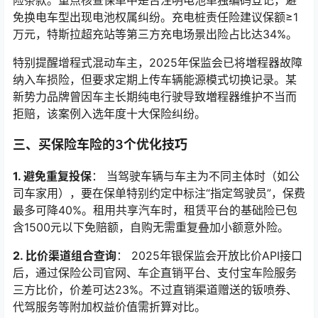
险条款。重点核查保单中是否注明电池单独编码登记，避
免换电车型出现电池权属纠纷。充电桩责任险建议保额≥1
万元，特斯拉超充站等第三方充电场景出险占比达34%。
特别提醒增程式混动车主，2025年保监会已将増程器故障
纳入车损险，但要求定期上传车辆能源模式切换记录。某
新势力品牌曾因车主长期纯电行驶导致増程器维护不当而
拒赔，该案例入选年度十大保险纠纷。
三、买保险车险的3个优化技巧
1. 避免重复投保
： 当驾驶车辆与车主为不同主体时（如公
司车家用），要在保单特别约定中标注“指定驾驶员”，保费
最多可降40%。租用共享汽车时，租赁平台的基础险已包
含1500元以下免赔额，自购无需重复叠加小额意外险。
2. 比价渠道组合查询
： 2025年银保监会开放比价API接口
后，通过保险公司官网、车企直销平台、支付宝车险服务
三方比价，价差可达23%。不过直销渠道赠送的钣喷券、
代驾服务等附加权益价值需折算对比。