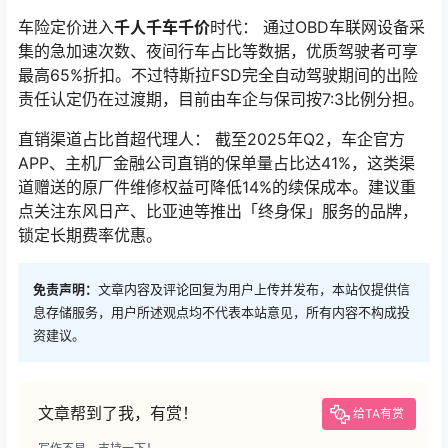
车险定价进入
千人千车千价
时代： 通过OBD车联网设备采
集的急加速次数、夜间行车占比等数据，优质驾驶者可享
最高65%折扣。不过特斯拉FSD完全自动驾驶期间的出险
责任认定仍在过渡期，目前由车企与保司按7:3比例分担。
直销渠道占比首超代理人： 截至2025年Q2，车企官方
APP、主机厂金融公司直销的保单量占比达41%，这类渠
道赠送的原厂件维修权益可降低14%的续保成本。建议重
点关注东风日产、比亚迪等推出「终身保」服务的品牌，
锁定长期费率优惠。
免责声明：
文章内容及评论回复为用户上传并发布，本站仅提供信
息存储服务，用户所述观点均不代表本站意见，所有内容不构成投
资建议。
文章帮到了我，有赏！
给TA有赏