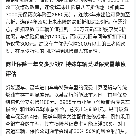
保费折扣机制是降低长期用车成本的关键。根据2025年车
险二次综改政策，连续1年未出险享八五折优惠（如首年
3000元保费次年降至2550元），连续3年未出险可叠加至
六折，连续4年及以上未出险的最低折扣达2.5折。但需注
意，折扣基数与车辆价值挂钩：20万元新车即便享受6折
优惠，车损险仍需约1200元，而5万元旧车同等折扣下可
能仅需300元。建议车主优先保障300万以上的三者险额
度，在享受折扣的同时保持风险覆盖充足性。
商业保险一年交多少钱？特殊车辆类型保费需单独
评估
新能源车、豪华进口车等特殊车型的保费计算逻辑与传统
燃油车存在明显差异。以某品牌新能源车为例，首年保费
结构包含交强险1100元、6955元商业险（含新能源专属车
损险）和1136元驾乘意外险，总支出达9191元，是同级燃
油车保费的4倍。豪华车则需关注配件维修成本，例如采用
全铝车身的车型，其车损险基础费率可能上浮30%。对于
营运车辆，保险公司通常会增加30%-50%的风险附加费，