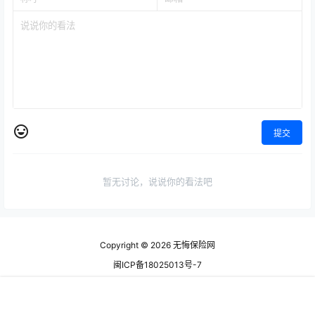
提交
暂无讨论，说说你的看法吧
Copyright © 2026
无悔保险网
闽ICP备18025013号-7
查询 125 次，耗时 1.0562 秒
首页
专题
认证
搜索
菜单
顶部