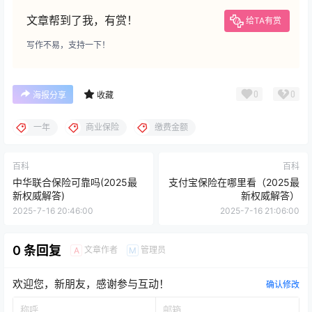
文章帮到了我，有赏！
给TA有赏
写作不易，支持一下！
0
0
海报分享
收藏
一年
商业保险
缴费金额
百科
百科
中华联合保险可靠吗(2025最
支付宝保险在哪里看（2025最
新权威解答)
新权威解答）
2025-7-16 20:46:00
2025-7-16 21:06:00
0 条回复
文章作者
管理员
A
M
欢迎您，新朋友，感谢参与互动！
确认修改