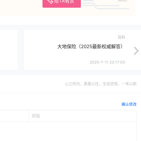
给TA有赏
共0人
百科
大地保险（2025最新权威解答）
2025-7-11 23:17:00
心之所向，素履以往，生如逆旅，一苇以航
确认修改