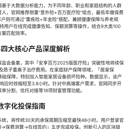
网基于大数据分析能力，为不同年龄、职业和家庭结构的人群
人，官网推荐侧重“意外险+百万医疗险”组合，最低年缴保费
客户则可通过“重疾险+年金险”搭配，兼顾健康保障与养老规
支持用户在线完成健康告知、保额测算等操作，结合9大类100
方案匹配效率。
年四大核心产品深度解析
监会备案，其中「安享百万2025版医疗险」突破性地将续保
费用及质子重离子治疗费用。在家庭财产保障领域，「居家保
项基础保障，特别加入智能家居设备损坏险种。数据显示，该产
赔响应时效缩短至3.8小时。针对中高端客户需求，官网同步开
单分割、信托对接等18项财富管理功能。
数字化投保指南
保系统，将传统30天的承保周期压缩至最快48小时。用户登录官
测→保费测算→在线签约」五步完成投保。创新引入的区块链