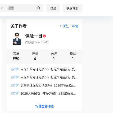
登录
快速注册
关于作者
关注
私信
保险一哥
高级投保人
Lv2
文章
评论
关注
粉丝
990
4
1
1
[文章]
人保车险电话是多少？打这个电话前，先
搞懂这6个关键问题
[文章]
人保车险电话是多少？打这个电话前，先
搞懂这6个关键问题
[文章]
长期护理保险必须交吗？2026年新政定
调：这两类人躲不开
[文章]
2026大病保险一年多少钱？全网最新价格
表曝光，帮你省下50%冤枉钱！
Ta的全部动态