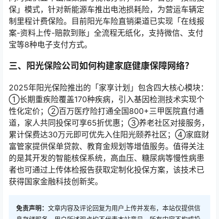
保」模式，针对新能源车推出电池损耗险，为营运车辆定
制里程计费保险。目前阳光车险直销渠道已实现「在线报
案-资料上传-赔款到账」全流程无纸化，支持微信、支付
宝等8种电子支付方式。
三、阳光保险公司如何构建家庭健康保障网络？
2025年阳光保险推出的「家享计划」包含四大核心模块：
①长期重疾险覆盖170种疾病，引入基因检测技术实现个
性化定价；②百万医疗险打通全国800+三甲医院直付通
道，家人共同投保可享65折优惠；③养老社区对接服务，
累计保费达30万元即可优先入住阳光颐养社区；④家庭财
富管家提供保单贷款、教育金规划等增值服务。值得关注
的是其开发的智能核保系统，高血压、糖尿病等慢性病患
者也可通过上传体检报告获取定制化投保方案，该技术已
获得国家金融科技创新奖。
免责声明：
文章内容及评论回复为用户上传并发布，本站仅提供信
息存储服务，用户所述观点均不代表本站意见，所有内容不构成投