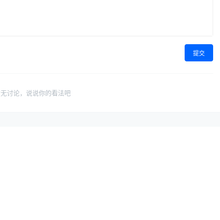
提交
暂无讨论，说说你的看法吧
导航
联系与合作
找保险专家
关于我们
无悔认证，专业靠谱
无悔保险网简介
找保险方案
联系我们
精挑细选，性价比高
联系无悔保险网