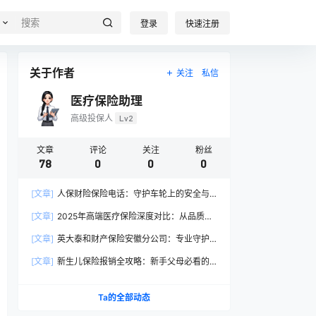
登录
快速注册
关于作者
关注
私信
医疗保险助理
高级投保人
Lv2
文章
评论
关注
粉丝
78
0
0
0
[文章]
人保财险保险电话：守护车轮上的安全与
信任
[文章]
2025年高端医疗保险深度对比：从品质医
疗到全球服务的破局者之战
[文章]
英大泰和财产保险安徽分公司：专业守护
江淮大地的风险管家
[文章]
新生儿保险报销全攻略：新手父母必看的
「省钱说明书」
Ta的全部动态