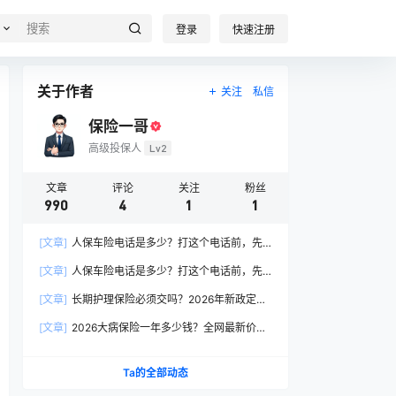
登录
快速注册
关于作者
关注
私信
保险一哥
高级投保人
Lv2
文章
评论
关注
粉丝
990
4
1
1
[文章]
人保车险电话是多少？打这个电话前，先
搞懂这6个关键问题
[文章]
人保车险电话是多少？打这个电话前，先
搞懂这6个关键问题
[文章]
长期护理保险必须交吗？2026年新政定
调：这两类人躲不开
[文章]
2026大病保险一年多少钱？全网最新价格
表曝光，帮你省下50%冤枉钱！
Ta的全部动态