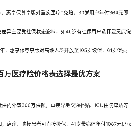
/年，惠享保尊享版对重疾医疗0免赔，30岁用户年付364元即
，价格差异主要受社保状态影响，如46岁有社保用户选择爱意康悦
；
5元/年，惠享保尊享版对高龄人群开放至105岁续保，61岁保费
百万医疗险价格表选择最优方案
保内外双300万保额，重疾异地交通补贴、ICU住院津贴等
，癌症、脑梗患者可直接投保，41岁带病体年付1087元仍获