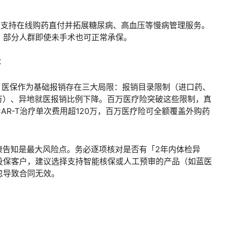
，支持在线购药直付并拓展糖尿病、高血压等慢病管理服务。
，部分人群即使未手术也可正常承保。
答
医保作为基础报销存在三大局限：报销目录限制（进口药、
0万）、异地就医报销比例下降。百万医疗险突破这些限制，真
AR-T治疗单次费用超120万，百万医疗险可全额覆盖外购药
告知是最大风险点。务必逐项核对是否有「2年内体检异
投保客户，建议选择支持智能核保或人工预审的产品（如蓝医
忽导致合同无效。