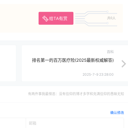
给TA有赏
共0人
百科
排名第一的百万医疗险(2025最新权威解答)
2025-7-9 23:28:00
有两件事我最憎恶：没有信仰的博才多学和充满信仰的愚昧无知
确认修改