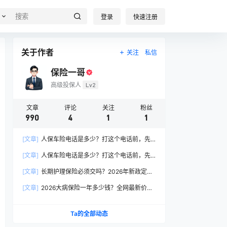
登录
快速注册
关于作者
关注
私信
保险一哥
高级投保人
Lv2
文章
评论
关注
粉丝
990
4
1
1
[文章]
人保车险电话是多少？打这个电话前，先
搞懂这6个关键问题
[文章]
人保车险电话是多少？打这个电话前，先
搞懂这6个关键问题
[文章]
长期护理保险必须交吗？2026年新政定
调：这两类人躲不开
[文章]
2026大病保险一年多少钱？全网最新价格
表曝光，帮你省下50%冤枉钱！
Ta的全部动态