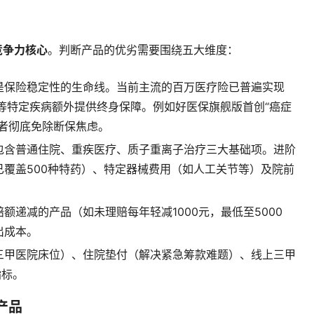
竞争力核心
。判断产品的优劣需要围绕五大维度：
是保险稳定性的生命线。当前主流的百万医疗险已普遍实现
等特定疾病额外提供终身保障。例如好医保旗舰版首创“癌症
者彻底免除断保焦虑。
包含普通住院、重疾医疗、质子重离子治疗三大基础项。进阶
覆盖500种特药）、特定器械费用（如人工关节等）及院前
额递减的产品（如未理赔每年轻减1000元，最低至5000
出成本。
三甲医院床位）、住院垫付（解决紧急筹款难题）、线上三甲
指标。
产品