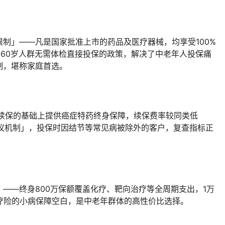
制」——凡是国家批准上市的药品及医疗器械，均享受100%
-60岁人群无需体检直接投保的政策，解决了中老年人投保痛
制，堪称家庭首选。
年续保的基础上提供癌症特药终身保障，续保费率较同类低
症复议机制」，投保时因结节等常见病被除外的客户，复查指标正
——终身800万保额覆盖化疗、靶向治疗等全周期支出，1万
疗险的小病保障空白，是中老年群体的高性价比选择。