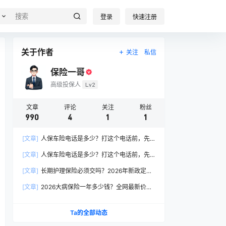
登录
快速注册
关于作者
关注
私信
保险一哥
高级投保人
Lv2
文章
评论
关注
粉丝
990
4
1
1
[文章]
人保车险电话是多少？打这个电话前，先
搞懂这6个关键问题
[文章]
人保车险电话是多少？打这个电话前，先
搞懂这6个关键问题
[文章]
长期护理保险必须交吗？2026年新政定
调：这两类人躲不开
[文章]
2026大病保险一年多少钱？全网最新价格
表曝光，帮你省下50%冤枉钱！
Ta的全部动态