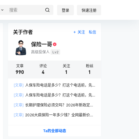
登录
快速注册
关于作者
关注
私信
保险一哥
高级投保人
Lv2
文章
评论
关注
粉丝
990
4
1
1
[文章]
人保车险电话是多少？打这个电话前，先
搞懂这6个关键问题
[文章]
人保车险电话是多少？打这个电话前，先
搞懂这6个关键问题
[文章]
长期护理保险必须交吗？2026年新政定
调：这两类人躲不开
[文章]
2026大病保险一年多少钱？全网最新价格
表曝光，帮你省下50%冤枉钱！
Ta的全部动态