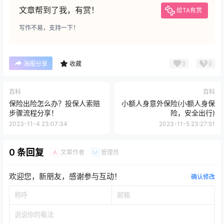
文章帮到了我，有赏！
给TA有赏
写作不易，支持一下！
0
0
海报分享
收藏
百科
百科
保险出险怎么办？投保人索赔
小额人身意外保险(小额人身保
步骤流程分享！
险，安全出行)
2023-11-4 23:07:34
2023-11-5 23:27:51
0 条回复
文章作者
管理员
A
M
欢迎您，新朋友，感谢参与互动！
确认修改