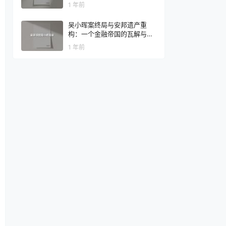
1 年前
吴小晖案终局与安邦遗产重
构：一个金融帝国的瓦解与重
生
1 年前