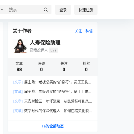
登录
快速注册
关于作者
关注
私信
人寿保险助理
高级投保人
Lv2
文章
评论
关注
粉丝
88
0
0
0
[文章]
雇主险：老板必买的“护身符”，员工工伤的
“定心丸”
[文章]
雇主险：老板必买的“护身符”，员工工伤的
“定心丸”
[文章]
天安财险三十年浮沉录：从民营标杆到风
险处置样本
[文章]
数字时代的保险代理人：如何在精英化浪
潮中突围？
Ta的全部动态