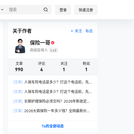
登录
快速注册
关于作者
关注
私信
保险一哥
高级投保人
Lv2
文章
评论
关注
粉丝
990
4
1
1
[文章]
人保车险电话是多少？打这个电话前，先
搞懂这6个关键问题
[文章]
人保车险电话是多少？打这个电话前，先
搞懂这6个关键问题
[文章]
长期护理保险必须交吗？2026年新政定
调：这两类人躲不开
[文章]
2026大病保险一年多少钱？全网最新价格
表曝光，帮你省下50%冤枉钱！
Ta的全部动态