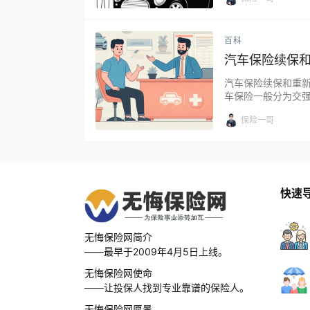
时造成乘车人员伤亡时
百科
汽车保险续保
汽车保险续保和重
车保险一般分为交
当保险到期时，车主
保险一哥
合同到期前，车主联系
快速
无悔保险网简介
——最早于2009年4月5日上线。
无悔保险网使命
——让投保人找到专业靠谱的保险人。
无悔保险网愿景