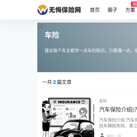
热
首页
圈子
方案
车险
建议每个车主都学一点车险知识。只需懂一点，
一共
2
篇文章
百科
汽车保险介绍(
汽车保险介绍 汽
括车辆损失险、第
情况时的赔偿保障
保险一哥