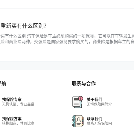
的…...
和重新买有什么区别？
新买有什么区别 汽车保险是车主必须购买的一项保障，它可以在车辆发生
强险和商业险两种，交强险是国家强制要求购买的，商业险是根据车主的自
可以选择续保或者重新买。那么，这两种方式有什么区别呢？下面我们来
…...
导航
联系与合作
找保险专家
关于我们
无悔认证，专业靠谱
无悔保险网简介
找保险方案
联系我们
精挑细选，性价比高
联系无悔保险网