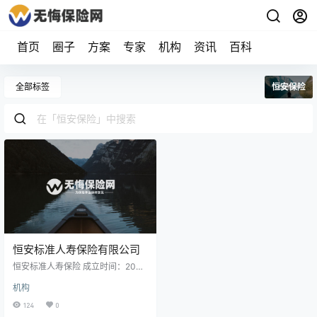
首页
圈子
方案
专家
机构
资讯
百科
全部标签
恒安保险
恒安标准人寿保险有限公司
恒安标准人寿保险 成立时间：2003
年 注册资本：40亿 客服电话：956
机构
069 公司法人：刘振宇先生 公司地
址：天津市和平区南京路189号津汇
124
0
广场2座17层、18层、19层、20