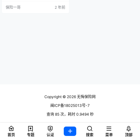
层、21层01单元 恒安标准人寿保险
保险一哥
2 年前
公司简介 恒安标准人寿保险有限公
司于2003年12月1日成立，总部设
在天津。中方股东为天津市泰达国
际控股（集团）有限公司，英方股
东为安本集团（abrdn plc）。公司
注册资本为4,0…
Copyright © 2026
无悔保险网
闽ICP备18025013号-7
查询 85 次，耗时 0.9494 秒
首页
专题
认证
搜索
菜单
顶部