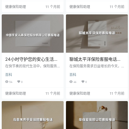
支持。本文将深入解析其服务亮
健康保险助理
11 个月前
健康保险助理
11 个月前
点、实操指南及用户真实反馈，助
您解锁这份365天不打烊的安全感。
24小时守护您的安心生活：
聊城太平洋保险客服电话全
一文掌握平安人寿客服热线
知道：一键解锁高效服务与
在快节奏的现代生活中，保险服务
在保险服务需求日益增长的今天，
的「正确打开方式」
的高效触达已成为品质生活的刚
本地化保障
掌握快速直达的客服电话如同拥有
百科
百科
需。作为行业领军者的中国平安人
解决问题的"金钥匙"。本文聚焦聊城
寿保险股份有限公司，通过95511全
地区太平洋保险客户服务，为您详
54
0
46
0
场景服务中枢、六大专属业务通道
解**全国统一热线95500**与**车
及智能服务体系，构建起「人工+A
险专线10108888**的功能差异，揭
健康保险助理
11 个月前
健康保险助理
11 个月前
I」的双重守护。本文将深度解析如
密本地两大支公司的特色服务，并
何通过一通电话直达专业服务，更
附赠鲜为人知的免费权益。无论您
有隐藏版「维权直通车」和线上服
是咨询保单、道路救援还是投诉处
务秘籍首次公开。
理，读完本文即可实现"3分钟精准
触达目标服务"。