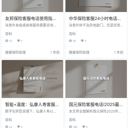
友邦保险客服电话使用指
中华保险客服24小时电话：
南：解锁专业服务的正确方
您的「随身安全管家」全年
当意外来临或保单服务需要咨询
当意外猝不及防地敲门，您是否常
式
时，如何快速找到专业的保险服务
无休在线
因找不到联系方式而焦灼？作为拥
百科
百科
支持？本文详解友邦保险电话客服
有39年深厚积淀的综合性保险集
的全场景使用方法，带您了解400
团，中华保险将「95585」24小时
73
0
55
0
热线的正确拨打技巧、智能服务新
服务热线打造成365天永不停摆的应
玩法，以及如何通过电话客服完成
急通道。本文不仅详解这条生命线
健康保险助理
1 年前
健康保险助理
1 年前
理赔申请等核心操作。收藏这份202
背后的服务体系，更将奉上防诈骗
5年最新服务指南，让您的保险服务
指南、高效沟通技巧等实用锦囊，
体验更省心省力。
让您关键时刻快速获取专业护航。
智能+温度：弘康人寿客服电
国元保险客服电话(2025最新
话全解析，让保险服务触手
权威解答)
数字化转型浪潮下，弘康人寿以
本文将全面解析国元保险2025年最
可及
「人脸识别」「AI服务」「就医绿色
新客服电话的服务功能、使用技巧
百科
百科
通道」等创新功能重新定义保险服
及权威保障，助您高效解决投保、
务边界。本文将全面解读956097客
理赔等各类问题。
62
0
285
0