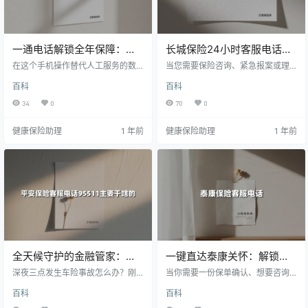
一通电话解锁全年保障：太
长城保险24小时客服电话全
平洋保险95500服务全解析
解析：95576全天候守护您
在这个手机操作替代人工服务的数
当您需要保险咨询、紧急报案或理
（2025最新版）
字化时代，太平洋保险仍然坚持在
的每一份保障
赔协助时，一部畅通无阻的客服电
百科
百科
电话线另一端保留着真实的温度。
话就是最可靠的安全绳。本文将深
通过全国统一客服热线95500与补
度剖析长城保险95576客服热线的8
34
0
70
0
充热线4008 - 20 - 3588，超过1.2
大核心功能、11省市分公司直连方
万名专业客服人员为全国8699万客
式及3大高效沟通技巧，为您呈现20
健康保险助理
1 年前
健康保险助理
1 年前
户构建起7×24小时无休的服务网
25年最新服务动态。无论深夜出险
络。本文将深度揭秘这个业内领先
还是保单疑惑，这份指南将成为您
的"保险中枢"，带您发现藏在电话键
「一拨就通，一问就清」的实用宝
位里的贴心服务。
典。
全天候守护的金融管家：平
一键直达泰康关怀：解锁
安保险95511客服电话使用全
95522客服热线的智慧服务
深夜三点发生车险事故怎么办？刚
当你需要一份保单确认、想要咨询
攻略
购买的理财险种条款看不懂如何咨
生态
健康险种，或突然面临理赔困扰
百科
百科
询？平安保险95511客服热线通过
时，是否渴望有个「24小时在线的
「AI智能应答+专业人工坐席」的组
专业管家」？本文深度拆解泰康保