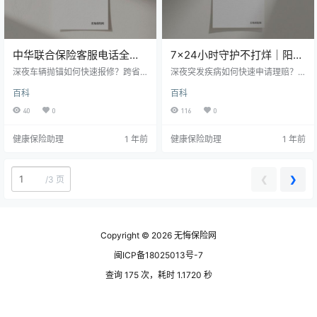
中华联合保险客服电话全攻
7x24小时守护不打烊｜阳光
略：一键直达的「保险管
人寿客服热线全场景使用指
深夜车辆抛锚如何快速报修？跨省
深夜突发疾病如何快速申请理赔？
家」服务
旅游遇到突发状况怎样联系当地机
南（2025年最新版）
异地出险如何快速对接服务？作为
百科
百科
构？投保过程疑惑谁来解答？记住
拥有超千万用户的头部险企，阳光
这串数字「95585」，感受7×24小
人寿以 95510/956005 双通道 7×2
40
0
116
0
时在线的专业守护。
4 小时智能客服系统，打造全年无休
的保险服务生态。无论何时何地，
健康保险助理
1 年前
健康保险助理
1 年前
一通电话即可解锁保单查询、智能
预赔、应急援助等九大核心功能。
本文详解如何通过一通电话玩转阳
光人寿全周期服务，让专业保障触
❮
❯
/
3 页
手可及。
Copyright © 2026
无悔保险网
闽ICP备18025013号-7
查询 175 次，耗时 1.1720 秒