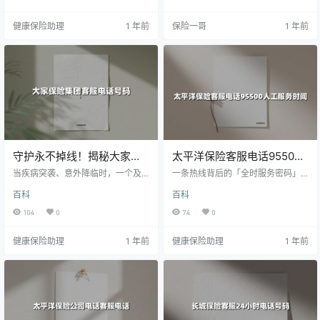
服热线的隐藏技能、7×12小时智能
服务矩阵，以及3大场景下如何实
健康保险助理
1 年前
保险一哥
1 年前
现"零跑腿"保险服务闭环。当金融科
技遇上人文关怀，您手中的保单正
在变得更有温度。
守护永不掉线！揭秘大家保
太平洋保险客服电话95500
险客服电话95569的24小时
全解析：24小时守护你的
当疾病突袭、意外降临时，一个及
一条热线背后的「全时服务密码」
贴心服务
时响应的客服电话就是家庭保障的
「保险安全感」
在保险事故突发或紧急咨询场景
百科
百科
最后防线。本文将以真实服务场景
中，「接通率」与「响应速度」直
切入，带您全面了解大家保险全国
接影响用户体验。太平洋保险客服
104
0
74
0
统一客服热线95569的运作机制、智
电话95500作为行业标杆服务窗
能转接系统背后的服务逻辑，以及
口，通过「全渠道覆盖+专项技能组
健康保险助理
1 年前
健康保险助理
1 年前
如何通过一通电话高效解决投保、
响应」的运营机制，构建起7×24小
理赔、投诉等全流程需求。文末附
时人工服务网络（截止2025年7月
赠「10秒速记热线使用指南」，建
最新服务信息）。本文将深度拆解
议收藏备用。
服务功能、实测响应效率并附独家
致电攻略。