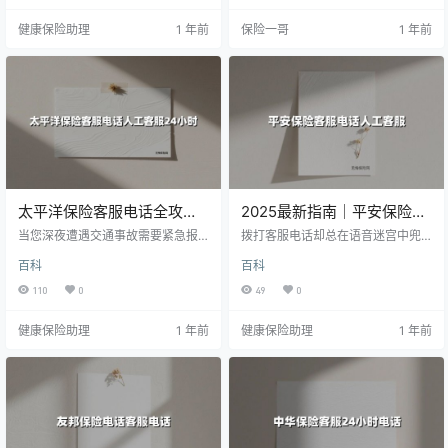
及常见问题解答，助您快速解决保
919 - 0505**和多元化在线服务平
健康保险助理
1 年前
保险一哥
1 年前
险需求，避免无效等待。
台，都能以专业响应速度为您提供
解决方案。本文将通过真实场景解
读、服务功能解析及最新服务动
态，带您全面了解这个持续进化的
保险服务体系。
太平洋保险客服电话全攻
2025最新指南｜平安保险客
略：24小时人工服务，您的
服电话人工服务全攻略：这
当您深夜遭遇交通事故需要紧急报
拨打客服电话却总在语音迷宫中兜
私人保险管家
案，或是凌晨突发疾病急需医疗垫
样转接效率翻倍
圈子？本文整理平安保险2025年最
百科
百科
付，太平洋保险的24小时人工客服
新人工客服直达攻略，涵盖电话转
就像永不缺席的守护者。作为中国
接技巧、分业务专线清单及智能服
110
0
49
0
领先的综合性保险集团，太平洋保
务避坑指南。无论是车险理赔、保
险通过95500全国客服热线、车险
单查询，还是紧急救援，这份实操
健康保险助理
1 年前
健康保险助理
1 年前
专属通道和智能服务系统，构建起
手册助您30秒内接通真人客服（附7
覆盖全险种、全场景的"保险急救网
月刚更新的24小时专属热线）。
络"。本文将通过实测体验，带您解
锁"全天候、零障碍"的保险服务通关
秘籍。