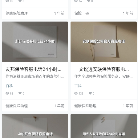
85
0
44
0
合模式，提供全年无休的精准服
险客服体系全网最新服务链路，带
务。这个5位数短号承载着保单查
你解锁「95522」背后的智能应答系
健康保险助理
1 年前
保险一哥
1 年前
询、应急救援、理赔报案等128项标
统、高效转人工技巧及六大特色险
准化服务，2024年智能预判系统上
种矩阵，更附赠「保单管理黄金攻
线后更实现了「未问先答」的服务
略」。看完你会发现，400亿级保
升级。本文将详解这个国民级保险
费规模的险企如何用一根电话线织
热线的正确打开方式。
就你的保障网。
友邦保险客服电话24小时服
一文说透安联保险客服电
务指南：全渠道专业守护不
话：最新官方联系方式及服
作为深耕亚洲市场逾百年的寿险行
作为全球领先的保险服务商，安联
打烊
业标杆，友邦保险始终将客户服务
务全攻略
保险始终以高效响应和专业服务赢
百科
百科
作为核心战略。为满足现代消费者
得客户信赖。本文整理了截至2025
对金融服务的全天候需求，友邦构
年的安联保险官方客服电话、服务
92
0
133
0
建了「智能语音+人工坐席+数字平
渠道及使用技巧，涵盖**全国统一
台」三维服务体系。本文为您全景
电话、京东安联专属热线、智能服
健康保险助理
1 年前
健康保险助理
1 年前
式揭秘友邦客服系统运作机制，涵
务平台**等核心信息。无论您是咨
盖紧急救援咨询、保单智能查询等
询投保方案、查询理赔进度，还是
八大场景解决方案，助您随时享受
需要紧急救援服务，这份指南都能
高效服务。
助您快速触达专业团队。