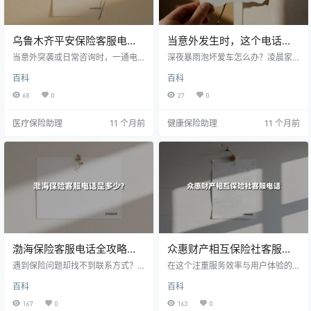
乌鲁木齐平安保险客服电话
当意外发生时，这个电话号
全攻略：守护您的一站式保
码能让你安心睡觉——深度
当意外突袭或日常咨询时，一通电
深夜暴雨泡坏爱车怎么办？凌晨家
障通道
话可能就是化解危机的关键。作为
解析华保星客服专线新功能
人突发急病怎么报？你可能不知
百科
百科
新疆地区超400万客户的共同选
道，在绝大多数保险公司还在用AI接
择，中国平安为乌鲁木齐市民搭建
电话的今天，华保星早已实现「真
68
0
27
0
了覆盖全险种、7*24小时响应的服
人客服+AI秘书」的无缝协作——这
务网络。本文将深度解析平安保险
不仅是个能解决问题的电话号码，
医疗保险助理
11 个月前
健康保险助理
11 个月前
在乌市的专属客服通道、服务网点
更是连接46种紧急救援服务的数字
及近期救援案例，助您一站式掌握
生命线。
权威联系方式与应急指南。
渤海保险客服电话全攻略：
众惠财产相互保险社客服电
快速咨询、报案、投保的权
话：您的全方位保障管家
遇到保险问题却找不到联系方式？
在这个注重服务效率与用户体验的
威指南
本文将为您完整梳理渤海财产保险
时代，众惠财产相互保险社始终将
百科
百科
的官方客服热线、车险专项电话及
客户服务作为核心发展策略。无论
反欺诈举报渠道。涵盖最新电话信
您需要投保咨询、理赔协助还是投
167
0
163
0
息（截至2025年8月）、拨打技巧
诉反馈，**全国统一客服热线400 -