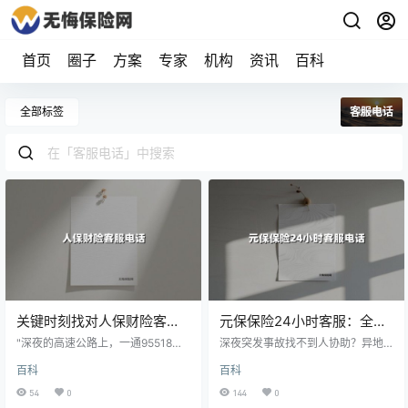
首页
圈子
方案
专家
机构
资讯
百科
全部标签
客服电话
关键时刻找对人保财险客服
元保保险24小时客服：全天
电话95518：一次深夜事故
候守护您的安全与权益
"深夜的高速公路上，一通95518电
深夜突发事故找不到人协助？异地
背后的服务升级故事
话成了张女士的车险理赔转折点"，
出险担心理赔复杂？元保保险24小
百科
百科
这条真实新闻背后的服务逻辑，正
时客服热线（**400-605-0860*
在重塑传统保险服务模式。
*）像一位永不疲倦的“保险管家”，
54
0
144
0
无论何时何地，始终为您提供专业