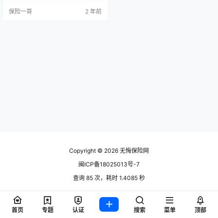
公司是中国首家外资独资人身保险
保险一哥
2 年前
公司，注册资本金为人民币37亿77
39万9440元，其前身是成立于199
2年9月29日的友邦保险上海分公
司。 友邦人寿保险有限公司的董事
长是李源祥，总经理是张晓宇。 经
营范围 友邦人寿…
Copyright © 2026
无悔保险网
闽ICP备18025013号-7
查询 85 次，耗时 1.4085 秒
首页
专题
认证
搜索
菜单
顶部