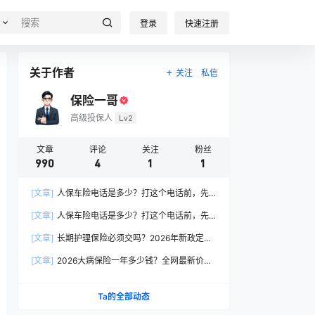
登录
快速注册
关于作者
关注
私信
保险一哥
高级投保人
Lv2
文章
评论
关注
粉丝
990
4
1
1
[文章]
人保车险电话是多少？打这个电话前，先
搞懂这6个关键问题
[文章]
人保车险电话是多少？打这个电话前，先
搞懂这6个关键问题
[文章]
长期护理保险必须交吗？2026年新政定
调：这两类人躲不开
[文章]
2026大病保险一年多少钱？全网最新价格
表曝光，帮你省下50%冤枉钱！
Ta的全部动态