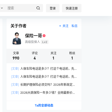
登录
快速注册
关于作者
关注
私信
保险一哥
高级投保人
Lv2
文章
评论
关注
粉丝
990
4
1
1
[文章]
人保车险电话是多少？打这个电话前，先
搞懂这6个关键问题
[文章]
人保车险电话是多少？打这个电话前，先
搞懂这6个关键问题
[文章]
长期护理保险必须交吗？2026年新政定
调：这两类人躲不开
[文章]
2026大病保险一年多少钱？全网最新价格
表曝光，帮你省下50%冤枉钱！
Ta的全部动态