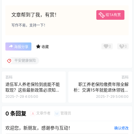
文章帮到了我，有赏！
给TA有赏
写作不易，支持一下！
0
0
海报分享
收藏
平安健康保险
百科
百科
退伍军人养老保险到底能不能
职工养老保险缴费年限全解
取现？这些最新政策必须知
析：交满15年就能退休领钱？
道！
真相在这里！
2025-7-29 4:05:00
2025-7-29 5:06:00
0 条回复
文章作者
管理员
A
M
欢迎您，新朋友，感谢参与互动！
确认修改