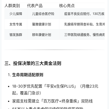
人群类别
代表产品
核心亮点
少儿保障
儿童综合医疗险
疫苗不良反应赔付、130万疾病
女性专属
馨雅健康计划
乳腺癌早期筛查补贴、生育并发
银发族群
颐年康健计划
三甲医院绿通服务、慢性病用药
三、投保决策的三大黄金法则
生命周期适配原则
18-30岁优先配置「平安e生保PLUS」（月缴23元
起，覆盖门急诊）
家庭支柱需建立「百万医疗+终身重疾」双防线
55岁以上重点考虑保证续保的防癌医疗险