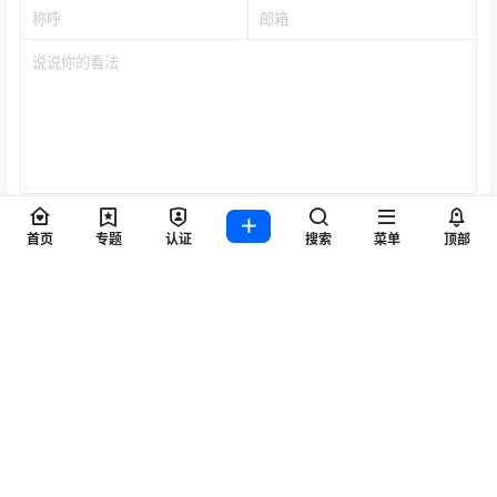
提交
首页
专题
认证
搜索
菜单
顶部
暂无讨论，说说你的看法吧
Copyright © 2026
无悔保险网
闽ICP备18025013号-7
查询 128 次，耗时 1.5745 秒