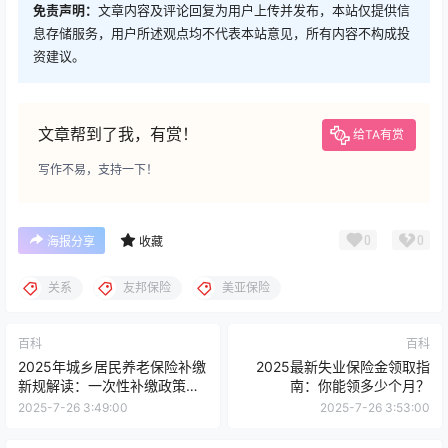
免责声明：
文章内容及评论回复为用户上传并发布，本站仅提供信
息存储服务，用户所述观点均不代表本站意见，所有内容不构成投
资建议。
文章帮到了我，有赏！
给TA有赏
写作不易，支持一下！
0
0
海报分享
收藏
关系
友邦保险
美亚保险
百科
百科
2025年城乡居民养老保险补缴
2025最新失业保险金领取指
新规解读：一次性补缴政策全
南：你能领多少个月？
面升级！
2025-7-26 3:49:00
2025-7-26 3:53:00