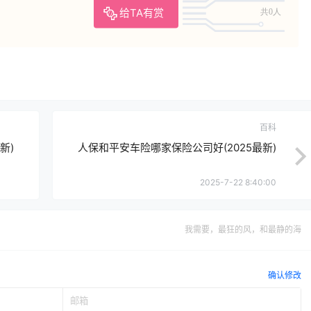
给TA有赏
共0人
百科
新)
人保和平安车险哪家保险公司好(2025最新)
2025-7-22 8:40:00
我需要，最狂的风，和最静的海
确认修改