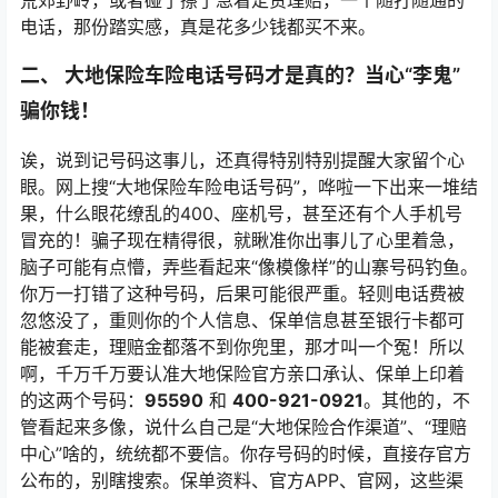
荒郊野岭，或者碰了擦了急着定责理赔，一个随打随通的
电话，那份踏实感，真是花多少钱都买不来。
二、 大地保险车险电话号码才是真的？当心“李鬼”
骗你钱！
诶，说到记号码这事儿，还真得特别特别提醒大家留个心
眼。网上搜“大地保险车险电话号码”，哗啦一下出来一堆结
果，什么眼花缭乱的400、座机号，甚至还有个人手机号
冒充的！骗子现在精得很，就瞅准你出事儿了心里着急，
脑子可能有点懵，弄些看起来“像模像样”的山寨号码钓鱼。
你万一打错了这种号码，后果可能很严重。轻则电话费被
忽悠没了，重则你的个人信息、保单信息甚至银行卡都可
能被套走，理赔金都落不到你兜里，那才叫一个冤！所以
啊，千万千万要认准大地保险官方亲口承认、保单上印着
的这两个号码：
95590
和
400-921-0921
。其他的，不
管看起来多像，说什么自己是“大地保险合作渠道”、“理赔
中心”啥的，统统都不要信。你存号码的时候，直接存官方
公布的，别瞎搜索。保单资料、官方APP、官网，这些渠