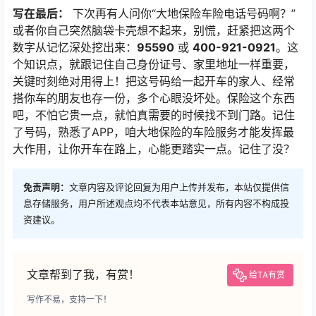
写在最后：
下次再有人问你“大地保险车险电话号码啊？”
或者你自己突然脑袋卡壳想不起来，别慌，赶紧把这两个
数字从记忆深处挖出来：
95590
或
400-921-0921
。这
个知识点，就跟记住自己身份证号、家里地址一样重要，
关键时刻绝对用得上！把这号码给一起开车的家人、经常
搭你车的朋友也存一份，多个心眼没坏处。保险这个东西
吧，不怕它贵一点，就怕真需要的时候找不到门路。记住
了号码，熟悉了APP，咱大地保险的车险服务才能发挥最
大作用，让你开车在路上，心能更踏实一点。记住了没？
免责声明：
文章内容及评论回复为用户上传并发布，本站仅提供信
息存储服务，用户所述观点均不代表本站意见，所有内容不构成投
资建议。
文章帮到了我，有赏！
给TA有赏
写作不易，支持一下！