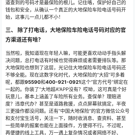
道查到的号码才是最保险的根儿。记住咯，保护好自己的
钱包和安全，从确认一个真正的大地保险车险电话号码开
始，这事儿一点儿都不小！
三、 除了打电话，大地保险车险电话号码对应的官
方渠道还有啥？
当然啦，我知道现在年轻人嘛，可能更喜欢动动手指头解
决问题，总打电话有时候也觉得麻烦或者需要排队等。那
大地保险也想到了这层，光记住大地保险车险电话号码还
不够全能。现在这数字化时代，大地保险的“大招”可多着
呢，都跟
95590
和
400-921-0921
这个“官方代号”绑定在
一起的。你装了“大地超A”APP没有？哎呦，这可真是个好
玩意儿，基本上涵盖了车险所有业务。查保单？理赔进
度？违章代办？甚至是道路救援，点点屏幕就搞定，半夜
三更操作都没问题。还有“中国大地保险”的官方微信公众号
和支付宝生活号，关注一下，随时收消息、查资料、甚至
一些简单的报案也能在上面操作，方便得不行。不过呢，
再便捷的线上工具，万一遇上复杂情况或者网络不好、