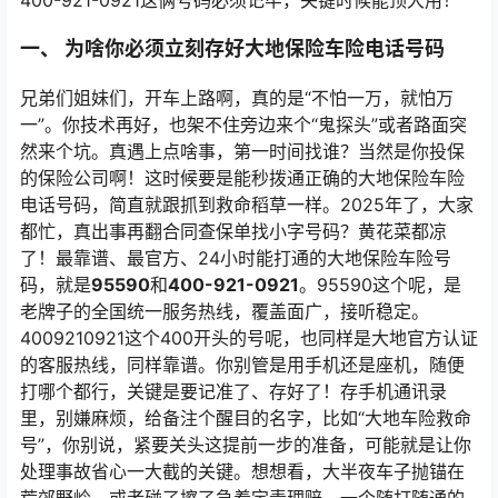
400-921-0921这俩号码必须记牢，关键时候能顶大用！
一、 为啥你必须立刻存好大地保险车险电话号码
兄弟们姐妹们，开车上路啊，真的是“不怕一万，就怕万
一”。你技术再好，也架不住旁边来个“鬼探头”或者路面突
然来个坑。真遇上点啥事，第一时间找谁？当然是你投保
的保险公司啊！这时候要是能秒拨通正确的大地保险车险
电话号码，简直就跟抓到救命稻草一样。2025年了，大家
都忙，真出事再翻合同查保单找小字号码？黄花菜都凉
了！最靠谱、最官方、24小时能打通的大地保险车险号
码，就是
95590
和
400-921-0921
。95590这个呢，是
老牌子的全国统一服务热线，覆盖面广，接听稳定。
4009210921这个400开头的号呢，也同样是大地官方认证
的客服热线，同样靠谱。你别管是用手机还是座机，随便
打哪个都行，关键是要记准了、存好了！存手机通讯录
里，别嫌麻烦，给备注个醒目的名字，比如“大地车险救命
号”，你别说，紧要关头这提前一步的准备，可能就是让你
处理事故省心一大截的关键。想想看，大半夜车子抛锚在