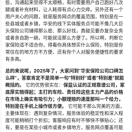
些，沟通起来觉得不太顺畅，有时需要用户自己跑好几次
腿或者补充材料，让人耗得有点心力交瘁。另外还有一个
用户关心的问题，就是服务网点的覆盖范围，特别是在一
些县城或者乡镇，华安的线下实体服务点可能不像几大巨
头保险公司铺得那么密、那么好找，真碰见要办复杂业务
或者亲自跑一趟，可能就没那么方便了。所以啊，判断它
家保险适不适合你，得看你具体想买什么保险，特别是你
常住在的地方方不方便、还有你个人对服务便捷性的要求
有多高。
总的来说呢，2025年了，大家问到“华安保险公司口碑怎
么样”，答案肯定不是简单一句“特别好”或者“特别差”就能
概括的。
它的优势很实在：
保监认证的正规靠谱公司，家
底厚实赔得起；主打的车险、责任险这些主力产品的价格
在市场上确实有吸引力；小额理赔的速度那叫一个给力，
特别是在手机上操作很方便。
它可能不那么完美的方面，
主要体现在：遇到复杂情况，服务体验的稳定性和深入程
度可能稍稍打个折扣；客服响应有时不够快不够贴心；还
有，要是在某些小城市或者乡镇地方，服务网点覆盖可能