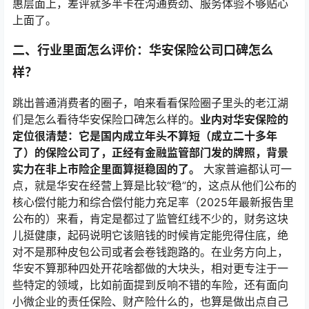
惠层面上，差评就多半卡在沟通费劲、服务体验不够贴心
上面了。
二、行业里面怎么评价：华安保险公司口碑怎么
样？
跳出普通消费者的圈子，咱来看看保险圈子里头的老江湖
们是怎么看待华安保险口碑怎么样的。
业内对华安保险的
定位很清楚：它是国内成立年头不算短（成立二十多年
了）的保险公司了，正经有金融监管部门发的牌照，背景
实力在非上市险企里面算挺稳固的了。
大家普遍都认可一
点，就是华安在经营上算是比较“稳”的，这点从他们公布的
核心偿付能力和综合偿付能力充足率（2025年最新报告里
公布的）来看，肯定是都过了监管红线不少的，财务这块
儿挺健康，起码说明它该赔钱的时候肯定能兜得住底，绝
对不是那种皮包公司或者会卷钱跑路的。在业务方向上，
华安不算那种四处开花啥都做的大块头，相对更专注于一
些特定的领域，比如前面提到反响不错的车险，还有面向
小微企业的责任保险、财产险什么的，也算是做出点自己