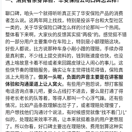
一、消费者亲身体验：华安保险公司口碑怎么样？
聊口碑，咱头一个就得听听真正买了华安保险产品的消费
者怎么说。这两年网上找找，特别是投诉平台和大型社区
一类的，关于华安保险口碑怎么样的讨论那叫一个热闹。
整体看下来啊，大家伙的反馈其实挺“两极”的。感觉挺不错
的一部分用户主要集中在车险上，特别是小额理赔这块。
好些人都说，比方说那种车身小剐小蹭的理赔，手续办得
是真利索，不少线上提交资料的，钱到账速度也快，也没
遇上啥故意卡着不给或者来回踢皮球让人闹心的事儿。这
些快节奏的理赔服务，确实让车主觉得钱花得值，保险真
派上大用场了。
但另一头呢，负面的声音主要是在讲客服
体验和沟通渠道上让人窝火
。有些用户抱怨说，想打客服
电话咨询点事儿吧，要么占线打不进去，要么是打通了得
排老长老长的队等着，等得人那叫一个心浮气躁。还有些
情况，比如产品条款理解出岔子了，或者理赔处理慢了，
用户想找他们沟通讨个说法，有时候感觉就像“找不着门儿”
似的，处理起来效率不高，让本来就挺着急的用户更憋屈
了。所以你看，好口碑主要出在理赔快、费用划算这种实