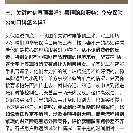
三、关键时刻真顶事吗？看理赔和服务：华安保险
公司口碑怎么样？
买保险说到底，不就图个关键时候能顶上来、派上用场
吗？咱们聊华安保险口碑怎么样，核心绕不开的必须得看
看他们最核心的理赔服务到底咋样。
从不少消费者的反
馈，特别是那些小额财产险理赔的经历来看，华安在“快”
这个字上表现得确实有点让人刮目相看
。尤其是现在智能
手机普遍了，他们大力推的线上理赔服务还挺好使的，像
车险遇到点小剐蹭、单方事故这些简单点的情况，只要你
按要求拍好照片传上去，材料齐活儿的话，从申请到钱进
账有时能控制在几天甚至一两天内完成。这种高效劲儿，
对解决实际生活里的麻烦事儿帮助特别大，也确实积攒了
不少忠实客户。
可是呢，涉及到那些复杂的理赔案件，比
如说责任界定不清啊、涉及金额特别大啊、或者流程特别
繁琐的财产险或者意外险案件，评价就稍微有点参差不齐
了。
有些用户就遇到过这种情况：案子拖的时间相对长一