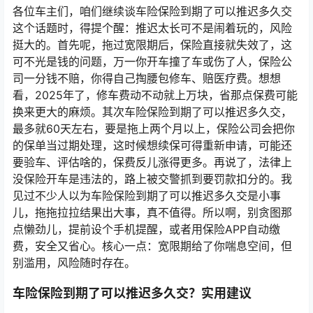
各位车主们，咱们继续谈车险保险到期了可以推迟多久交
这个话题时，得提个醒：推迟太长可不是闹着玩的，风险
挺大的。首先呢，拖过宽限期后，保险直接就失效了，这
可不光是钱的问题，万一你开车撞了车或伤了人，保险公
司一分钱不赔，你得自己掏腰包修车、赔医疗费。想想
看，2025年了，修车费动不动就上万块，省那点保费可能
换来更大的麻烦。其次车险保险到期了可以推迟多久交，
最多就60天左右，要是拖上两个月以上，保险公司会把你
的保单当过期处理，这时候想续保可得重新申请，可能还
要验车、评估啥的，保费反儿涨得更多。再说了，法律上
没保险开车是违法的，路上被交警抓到要罚款扣分的。我
见过不少人以为车险保险到期了可以推迟多久交是小事
儿，拖拖拉拉结果出大事，真不值得。所以啊，别贪图那
点懒劲儿，提前设个手机提醒，或者用保险APP自动缴
费，安全又省心。核心一点：宽限期给了你喘息空间，但
别滥用，风险随时存在。
车险保险到期了可以推迟多久交？实用建议