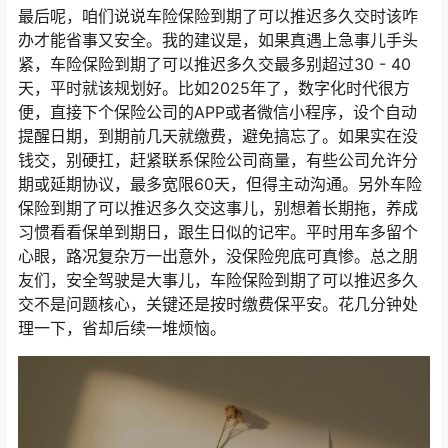
最后呢，咱们说说车险保险到期了可以推迟多久交时该咋
办才能省事又安全。我的建议是，如果真遇上急事儿手头
紧，车险保险到期了可以推迟多久交最多别超过30 - 40
天，平时就该规划好。比如2025年了，数字化时代很方
便，直接下个保险公司的APP或者微信小程序，设个自动
提醒日期，到期前几天就缴费，避免搞忘了。如果实在没
钱交，别硬扛，赶紧联系保险公司商量，有些公司允许分
期或延期协议，最多宽限60天，但得主动沟通。另外车险
保险到期了可以推迟多久交这事儿，别想着长期拖，养成
习惯看看保单到期日，跟生日似的记牢。平时用车多留个
心眼，路况复杂万一出意外，没保险兜底可真惨。总之朋
友们，安全驾驶是大事儿，车险保险到期了可以推迟多久
交不是问题核心，关键还是按时缴费保平安。花几分钟处
理一下，省却后续一堆烦恼。