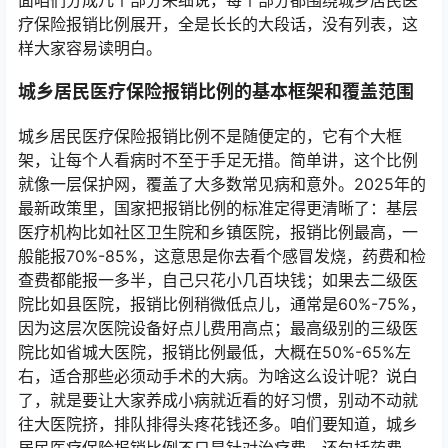
面咱们分成几个部分来细说，每个部分都围绕城乡居民医
疗保险报销比例展开，全是长长的大段话，没有列表，这
样大家容易读明白。
城乡居民医疗保险报销比例的基本框架和覆盖范围
城乡居民医疗保险报销比例不是随便定的，它有个大框
架，让每个人看病时不至于手足无措。简单讲，这个比例
就像一层保护网，覆盖了大多数常见病和意外。2025年的
最新政策里，国家把报销比例的标准定得更清晰了：基层
医疗机构比如社区卫生院和乡镇医院，报销比例最高，一
般能报70%-85%，这意思是你去看个感冒发烧，药费和检
查费都能报一多半，自己只花小几百块钱；如果去二级医
院比如县医院，报销比例稍微低点儿，通常是60%-75%，
因为这层次医院设备好点儿费用高点；最高级别的三级医
院比如省城大医院，报销比例最低，大概在50%-65%左
右，适合那些必须动手术的大病。为啥这么设计呢？说白
了，就是要让大家养成小病就近看的好习惯，别动不动就
往大医院挤，排队排得头疼花钱还多。咱们要知道，城乡