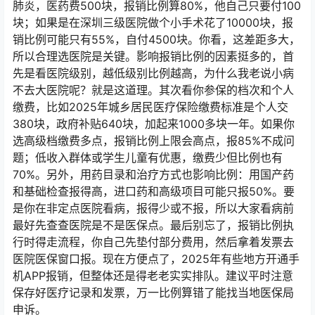
肺炎，医药费500块，报销比例算80%，他自己只要付100
块；如果是在深圳三级医院做个小手术花了10000块，报
销比例可能只有55%，自付4500块。你看，这差距多大，
所以合理选医院是关键。影响报销比例的因素挺多的，首
先是看医院级别，越低级别比例越高，为什么我老说小病
不去大医院呢？就是这道理。其次看你参保的档次和个人
缴费，比如2025年城乡居民医疗保险缴费标准是个人交
380块，政府补贴640块，加起来1000多块一年。如果你
选高级档缴费多点，报销比例上限会高点，报85%不成问
题；低收入群体或学生儿童有优惠，缴费少但比例也有
70%。另外，用药目录和治疗方式也影响比例：用国产药
和基础检查报得高，进口药和高级项目可能只报50%。要
是你在非定点医院看病，报得少或不报，所以大家看病前
最好先查查医院是不是医保点。最后别忘了，报销比例执
行时得走流程，你自己先垫付部分费用，然后拿着发票去
医院医保窗口报。现在方便点了，2025年有些地方开通手
机APP报销，但整体还是得老老实实排队。建议平时注意
保存好医疗记录和发票，万一比例算错了能找当地医保局
申诉。