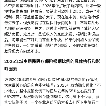
居民医疗保险报销比例不只是针对治疗费，还包括药费、
检查费这些常规项目，2025年还扩展了新内容，比如一些
慢性病像高血压糖尿病，报销比例额外上调5%，算是个小
福利。另外覆盖范围也扩大了，现在连中药、康复治疗都
包进去了，但要记得得在医保目录内的项目，不是啥乱七
八糟的花销都报。总之，这种比例框架就是为了减轻大家
经济负担，尤其对一些低收入的家庭来说，报销比例调高
后，每年能省下好几百甚至上千块。如果你刚加入医保或
准备续费，一定要看看当地的详细规定，不同省市稍微有
差异但大方向差不多。
2025年城乡居民医疗保险报销比例的具体执行和影
响因素
说到2025年城乡居民医疗保险报销比例的最新执行情况，
大家最关心的是它真能省钱吗？2025年政策确实优化了不
少地方，整体报销比例平均值从去年的55%左右提到了
65%左右，基层医院甚至能到85%，这可省下不少事。就
拿实际例子说，一个在北京郊区的大爷去社区卫生院看个