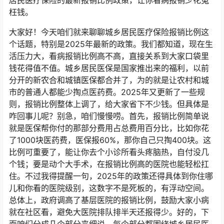
居民医疗保险的最新报销比例政策，让你看病报销少花冤
枉钱。
大家好！今天咱们就来聊聊城乡居民医疗保险报销比例这
个话题，特别是2025年最新的政策。我们都知道，现在生
活压力大，看病报销比例高不高，直接关系到大家口袋里
钱花得值不值。城乡居民医保是国家推出来的福利，以前
分开的新农合和城镇医保都合并了，为的就是让农村和城
市的普通人都能少掏点医药费。2025年又更新了一些规
则，报销比例整体上调了，给大家省下不少钱。但具体是
咋回事儿呢？别急，咱们慢慢唠。首先，报销比例简单说
就是医保帮你付的那部分费用占总费用百分比，比如你花
了1000块医药费，医保报60%，那你自己只掏400块。这
比例可重要了，能让你去个小诊所看头疼脑热，自付没几
个钱；要是动个大手术，在报销比例高的医院也能轻松扛
住。不过我得提醒一句，2025年的政策还得具体到你住哪
儿和你看的医院级别，这数字不是死板的，有浮动空间。
总体上，政府调高了基层医院的报销比例，鼓励大家小病
就在社区看，避免大医院排队排半天还报得少。好的，下