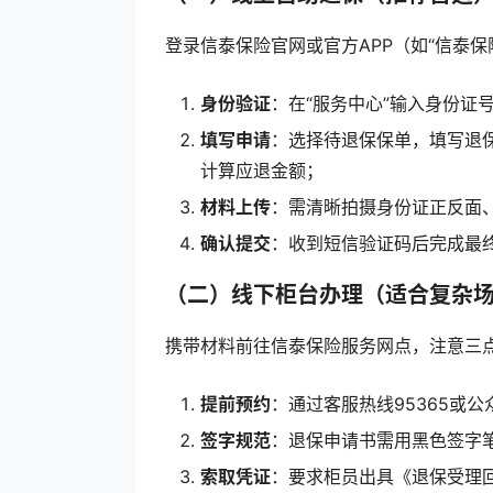
登录信泰保险官网或官方APP（如“信泰保险
身份验证
：在“服务中心”输入身份证
填写申请
：选择待退保保单，填写退保
计算应退金额；
材料上传
：需清晰拍摄身份证正反面
确认提交
：收到短信验证码后完成最
（二）线下柜台办理（适合复杂
携带材料前往信泰保险服务网点，注意三
提前预约
：通过客服热线95365或
签字规范
：退保申请书需用黑色签字
索取凭证
：要求柜员出具《退保受理