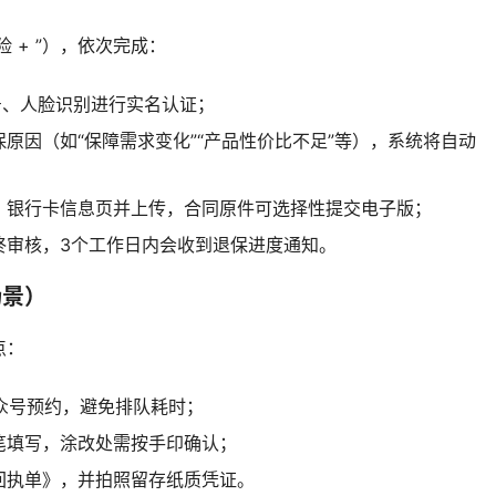
 + ”），依次完成：
号、人脸识别进行实名认证；
原因（如“保障需求变化”“产品性价比不足”等），系统将自动
、银行卡信息页并上传，合同原件可选择性提交电子版；
终审核，3个工作日内会收到退保进度通知。
场景）
点：
公众号预约，避免排队耗时；
笔填写，涂改处需按手印确认；
回执单》，并拍照留存纸质凭证。