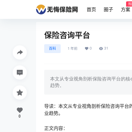
热
首页
圈子
方案
保险咨询平台
0
31
百科
1 年前
本文从专业视角剖析保险咨询平台的核
趋势。
导读：本文从专业视角剖析保险咨询平台
业趋势。
0
正文内容：