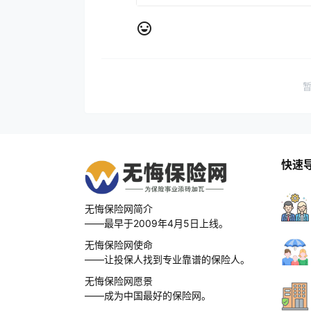
快速
无悔保险网简介
——最早于2009年4月5日上线。
无悔保险网使命
——让投保人找到专业靠谱的保险人。
无悔保险网愿景
——成为中国最好的保险网。