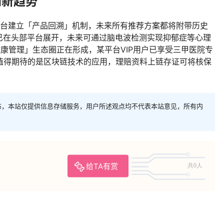
创新趋势
平台建立「产品回溯」机制，未来所有推荐方案都将附带历史
已在头部平台展开，未来可通过脑电波检测实现抑郁症等心理
康管理」生态圈正在形成，某平台VIP用户已享受三甲医院专
值得期待的是区块链技术的应用，理赔资料上链存证可将核保
布，本站仅提供信息存储服务，用户所述观点均不代表本站意见，所有内
给TA有赏
共0人