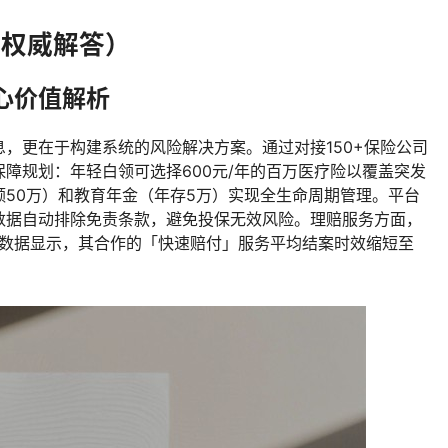
新权威解答）
心价值解析
，更在于构建系统的风险解决方案。通过对接150+保险公司
障规划：年轻白领可选择600元/年的百万医疗险以覆盖突发
50万）和教育年金（年存5万）实现全生命周期管理。平台
数据自动排除免责条款，避免投保无效风险。理赔服务方面，
年数据显示，其合作的「快速赔付」服务平均结案时效缩短至