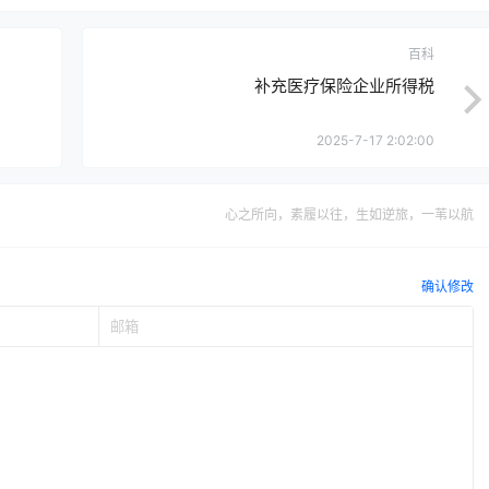
百科
补充医疗保险企业所得税
2025-7-17 2:02:00
心之所向，素履以往，生如逆旅，一苇以航
确认修改