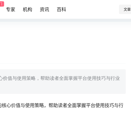
门
专家
机构
资讯
百科
文章
心价值与使用策略，帮助读者全面掌握平台使用技巧与行业
的核心价值与使用策略，帮助读者全面掌握平台使用技巧与行