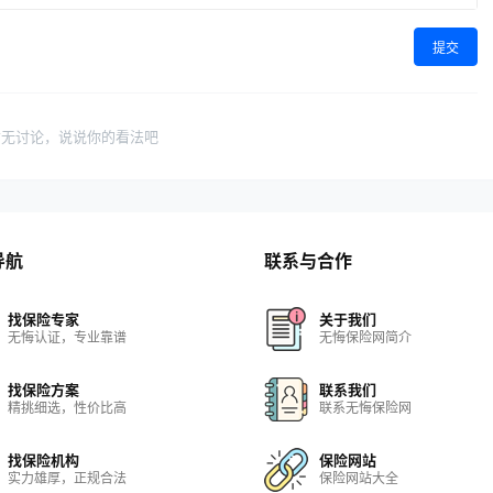
提交
暂无讨论，说说你的看法吧
导航
联系与合作
找保险专家
关于我们
无悔认证，专业靠谱
无悔保险网简介
找保险方案
联系我们
精挑细选，性价比高
联系无悔保险网
找保险机构
保险网站
实力雄厚，正规合法
保险网站大全