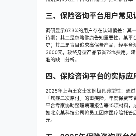
三、保险咨询平台用户常见
调研显示67.3%的用户存在认知偏差：
待期；其二是忽略健康告知重要性，某平台2
史；其三是盲目追求高保费产品，经平台测
3600元，较终身型产品节省72%费用
准的缺口分析。
四、保险咨询平台的实际应
2025年上海王女士案例极具典型性：通
「癌症二次赔付」的重疾险，年度保费节省
平台专家协助整理病理报告等15项材料，
如北京某科技公司将员工团体医疗险托管后
元。