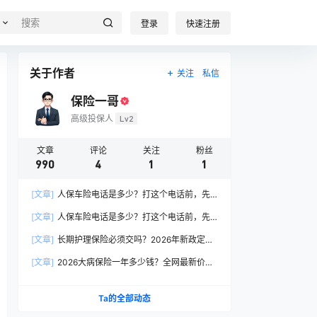
登录
快速注册
关于作者
关注
私信
保险一哥
高级投保人
Lv2
文章
评论
关注
粉丝
990
4
1
1
[文章]
人保车险电话是多少？打这个电话前，先
搞懂这6个关键问题
[文章]
人保车险电话是多少？打这个电话前，先
搞懂这6个关键问题
[文章]
长期护理保险必须交吗？2026年新政定
调：这两类人躲不开
[文章]
2026大病保险一年多少钱？全网最新价格
表曝光，帮你省下50%冤枉钱！
Ta的全部动态