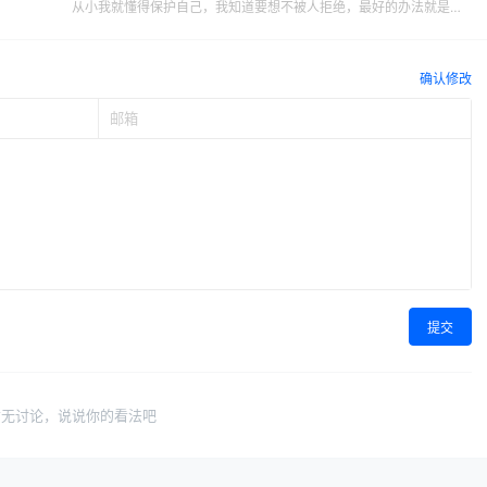
从小我就懂得保护自己，我知道要想不被人拒绝，最好的办法就是先
拒绝别人
确认修改
提交
暂无讨论，说说你的看法吧