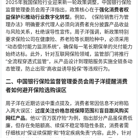
2025年我国保险行业迎来新一轮政策调整，中国银行保险
监督管理委员会周子洋指出，政策核心在于
强化消费者权
益保护
和
推动行业数字化转型
。例如，《保险销售行为管
理办法》明确要求代理人必须向消费者充分披露产品收益
与风险关系，杜绝误导性宣传。周子洋强调，新政策特别
要求保险公司在健康险、养老险等长期险种中，必须采用
“动态偿付能力监测系统”，确保每一笔长期保单的兑付能力
始终达标。此外，针对互联网保险领域，监管部门将推行
“全流程穿透式监管”，从产品设计到理赔服务实施全链条动
态管理，防止出现“高收益诱导投保”等违规行为。
二、中国银行保险监督管理委员会周子洋提醒消费
者如何避开保险选购误区
周子洋在近期访谈中重点提及，消费者常因信息不对称陷
入两大误区：
过度关注价格忽视保障范围
和
盲目跟风购买
网红产品
。他以“百万医疗险”为例，指出部分产品虽保费低
廉，但存在免赔额高、续保不稳定等隐性条款，消费者需
仔细核对“保证续保期”和“特定疾病免责”内容。此外，针对