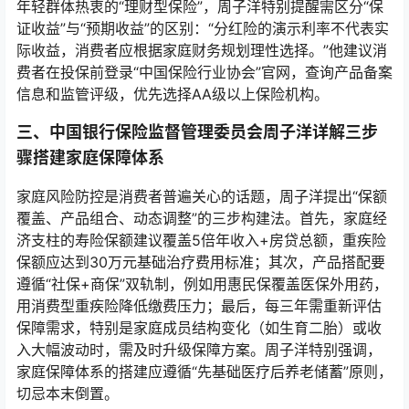
年轻群体热衷的“理财型保险”，周子洋特别提醒需区分“保
证收益”与“预期收益”的区别：“分红险的演示利率不代表实
际收益，消费者应根据家庭财务规划理性选择。”他建议消
费者在投保前登录“中国保险行业协会”官网，查询产品备案
信息和监管评级，优先选择AA级以上保险机构。
三、中国银行保险监督管理委员会周子洋详解三步
骤搭建家庭保障体系
家庭风险防控是消费者普遍关心的话题，周子洋提出“保额
覆盖、产品组合、动态调整”的三步构建法。首先，家庭经
济支柱的寿险保额建议覆盖5倍年收入+房贷总额，重疾险
保额应达到30万元基础治疗费用标准；其次，产品搭配要
遵循“社保+商保”双轨制，例如用惠民保覆盖医保外用药，
用消费型重疾险降低缴费压力；最后，每三年需重新评估
保障需求，特别是家庭成员结构变化（如生育二胎）或收
入大幅波动时，需及时升级保障方案。周子洋特别强调，
家庭保障体系的搭建应遵循“先基础医疗后养老储蓄”原则，
切忌本末倒置。