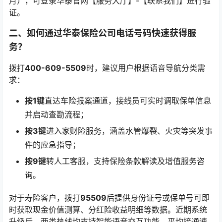
月），可登录华泰官网【服务大厅】-【联系我们】进行验
证。
二、如何通过华泰保险公司电话号码快速获得服
务？
拨打
400-609-5509
时，建议用户根据语音导航分类需
求：
按1键
直达车险报案通道，接线员可实时调取保单信息
并启动查勘流程；
按3键
进入家财险服务，涵盖水管爆裂、火灾等突发事
件的应急指导；
按9键
转人工客服，支持保险条款解读及增值服务咨
询。
对于寿险客户，拨打
95509
后提供身份证号或保单号可即
时获取现金价值测算、分红险收益明细等数据。近期系统
升级后，两类热线均支持智能语音交互功能，平均接通速