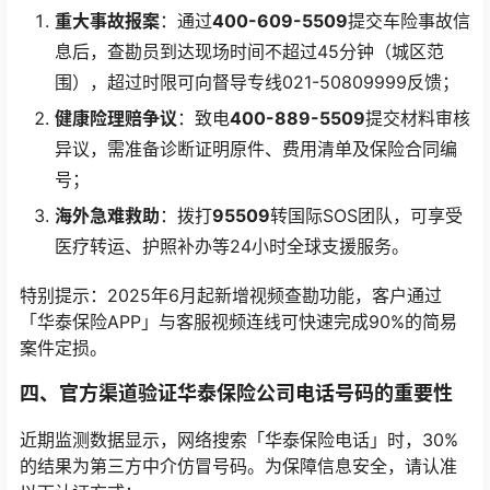
重大事故报案
：通过
400-609-5509
提交车险事故信
息后，查勘员到达现场时间不超过45分钟（城区范
围），超过时限可向督导专线021-50809999反馈；
健康险理赔争议
：致电
400-889-5509
提交材料审核
异议，需准备诊断证明原件、费用清单及保险合同编
号；
海外急难救助
：拨打
95509
转国际SOS团队，可享受
医疗转运、护照补办等24小时全球支援服务。
特别提示：2025年6月起新增视频查勘功能，客户通过
「华泰保险APP」与客服视频连线可快速完成90%的简易
案件定损。
四、官方渠道验证华泰保险公司电话号码的重要性
近期监测数据显示，网络搜索「华泰保险电话」时，30%
的结果为第三方中介仿冒号码。为保障信息安全，请认准