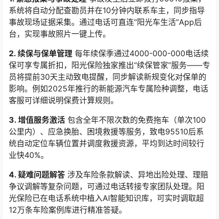
系统将自动分配查勘员并在10分钟内联系车主，同步指导
事故现场证据采集。通过电话可直连“阳光车生活”App后
台，实现事故照片一键上传。
2. 续保与保单管理
每年续保季通过4000-000-000电话续
保可享专属折扣，阳光保险独家推出“续保管家”服务——专
员将提前30天主动致电提醒，同步解读新规变化对保单的
影响。例如2025年推行的新能源汽车专属险种调整，电话
客服可详细说明保费计算规则。
3. 增值服务激活
包含全年不限次数的免费拖车（单次100
公里内）、应急换胎、困境救援等服务，致电95510后系
统自动定位车辆位置并调度救援资源，平均到达时间较行
业快40%。
4. 疑难问题解答
涉及车险条款解读、异地出险处理、理赔
争议调解等复杂问题，可通过电话转接专家团队处理。阳
光保险已在电话系统中植入AI智能知识库，可实时调取超
12万条车险案例库进行精准答疑。