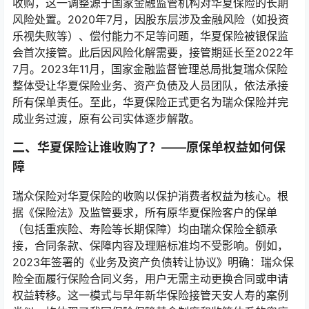
收购，这一调整源于国家金融监管机构对华夏保险的长期
风险处置。2020年7月，因股东层涉及金融风险（如投资
乐视失败等）、偿付能力不足等问题，华夏保险被银保监
会首次接管。此后因风险化解需要，接管期延长至2022年
7月。2023年11月，国家金融监督管理总局批复瑞众保险
整体受让华夏保险业务、资产负债及人员团队，依法承接
所有保单责任。至此，华夏保险正式更名为瑞众保险并完
成业务过渡，原有公司实体逐步解散。
二、华夏保险让谁收购了？——原保单权益如何保
障
瑞众保险对华夏保险的收购以保护消费者权益为核心。根
据《保险法》及监管要求，所有原华夏保险客户的保单
（包括重疾险、寿险等长期保障）均由瑞众保险全额承
接，合同条款、保障内容及理赔标准均不受影响。例如，
2023年签署的《业务及资产负债转让协议》明确：瑞众保
险全面履行保险合同义务，用户无需主动更换合同或申请
权益转移。这一模式与早年新华保险接管天安人寿的案例