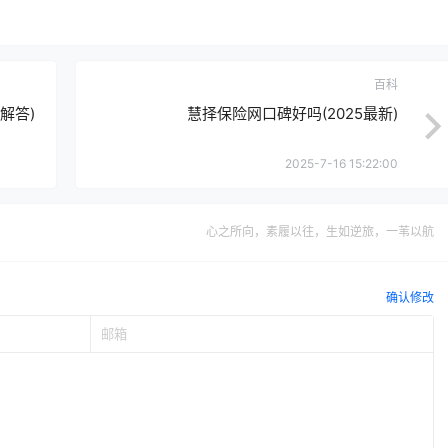
百科
解答)
慧择保险网口碑好吗(2025最新)
2025-7-16 15:22:00
心之所向，素履以往，生如逆旅，一苇以航
确认修改