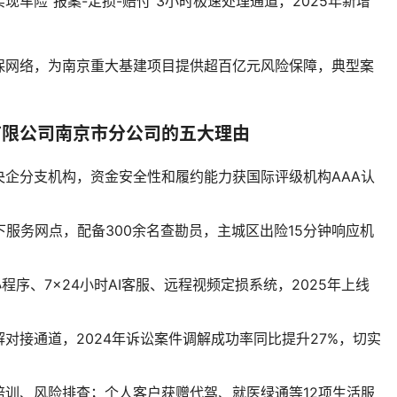
现车险“报案-定损-赔付”3小时极速处理通道，2025年新增
。
保网络，为南京重大基建项目提供超百亿元风险保障，典型案
有限公司南京市分公司的五大理由
央企分支机构，资金安全性和履约能力获国际评级机构AAA认
下服务网点，配备300余名查勘员，主城区出险15分钟响应机
程序、7×24小时AI客服、远程视频定损系统，2025年上线
对接通道，2024年诉讼案件调解成功率同比提升27%，切实
培训、风险排查；个人客户获赠代驾、就医绿通等12项生活服